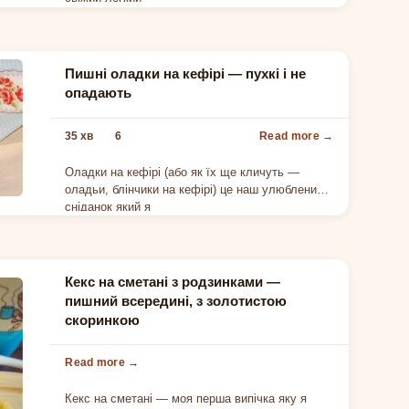
Пишні оладки на кефірі — пухкі і не
опадають
35 хв
6
Оладки на кефірі (або як їх ще кличуть —
оладьи, блінчики на кефірі) це наш улюблений
сніданок який я
Кекс на сметані з родзинками —
пишний всередині, з золотистою
скоринкою
Кекс на сметані — моя перша випічка яку я