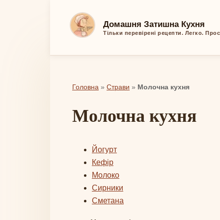
Перейти
до
Домашня Затишна Кухня
вмісту
Тільки перевірені рецепти. Легко. Про
Головна
»
Страви
»
Молочна кухня
Молочна кухня
Йогурт
Кефір
Молоко
Сирники
Сметана