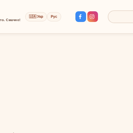
🇺🇦 Укр
Рус
Пошук:
сто. Смачно!