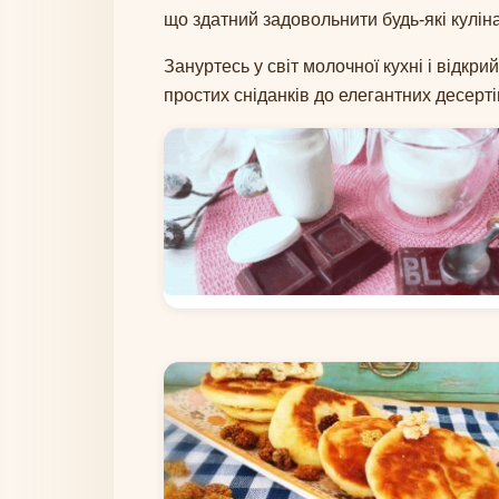
що здатний задовольнити будь-які кулін
Зануртесь у світ молочної кухні і відкри
простих сніданків до елегантних десерті
ЙОГУРТ