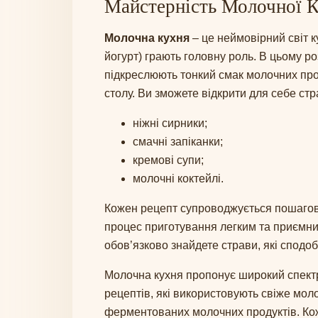
Майстерність Молочної К
Молочна кухня
– це неймовірний світ ку
йогурт) грають головну роль. В цьому роз
підкреслюють тонкий смак молочних про
столу. Ви зможете відкрити для себе стра
ніжні сирники;
смачні запіканки;
кремові супи;
молочні коктейлі.
Кожен рецепт супроводжується пошагов
процес приготування легким та приємним
обов’язково знайдете страви, які сподоб
Молочна кухня пропонує широкий спектр
рецептів, які використовують свіже мол
ферментованих молочних продуктів. Кож