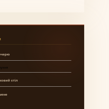
И
ечерю
кухня
ковий стіл
мене