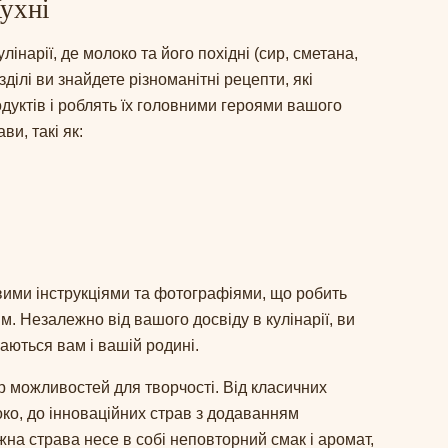
ухні
лінарії, де молоко та його похідні (сир, сметана,
ділі ви знайдете різноманітні рецепти, які
дуктів і роблять їх головними героями вашого
ви, такі як:
ими інструкціями та фотографіями, що робить
. Незалежно від вашого досвіду в кулінарії, ви
аються вам і вашій родині.
 можливостей для творчості. Від класичних
око, до інноваційних страв з додаванням
на страва несе в собі неповторний смак і аромат,