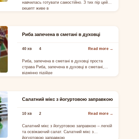
навчилась готувати самостійно. З тих пір цей
рецепт живе в
Риба запечена в сметані в духовці
40 хв
4
Риба, запечена в сметані в духовці проста
страва Риба, запечена в духовці в сметані,
відмінно підійде
Салатний мікс з йогуртовою заправкою
10 хв
2
Салатний мікс з йогуртовою заправкою – легкій
та освіжаючий салат. Салатний мікс з
йогуртовою заправкою