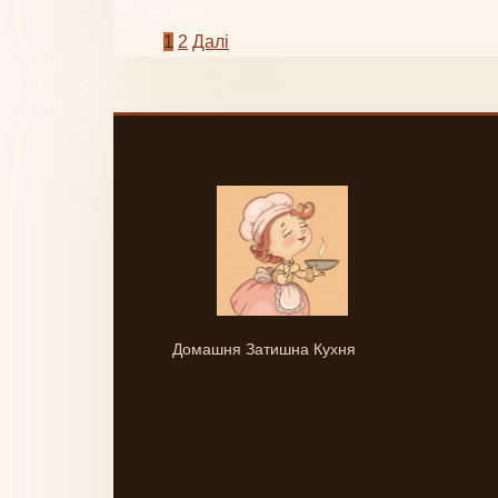
Пагінація
1
2
Далі
записів
Домашня Затишна Кухня