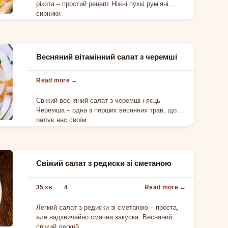
рікота – простий рецепт Ніжні пухкі румʼяні
сирники
Весняний вітамінний салат з черемші
Свіжий весняний салат з черемші і яєць
Черемша – одна з перших весняних трав, що
радує нас своїм
Свіжий салат з редиски зі сметаною
35 хв
4
Легкий салат з редиски зі сметаною – проста,
але надзвичайно смачна закуска. Весняний
свіжий легкий