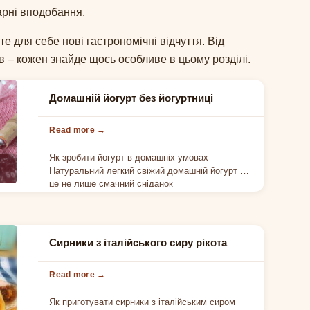
арні вподобання.
йте для себе нові гастрономічні відчуття. Від
в – кожен знайде щось особливе в цьому розділі.
Домашній йогурт без йогуртниці
Як зробити йогурт в домашніх умовах
Натуральний легкий свіжий домашній йогурт —
це не лише смачний сніданок
Сирники з італійського сиру рікота
Як приготувати сирники з італійським сиром