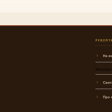
РЕЦЕПТ
На в
Молочна 
Свят
Про 