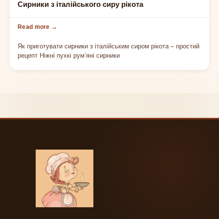
СИРНИКИ
Сирники з італійського сиру рікота
Як приготувати сирники з італійським сиром рікота – простий
рецепт Ніжні пухкі румʼяні сирники