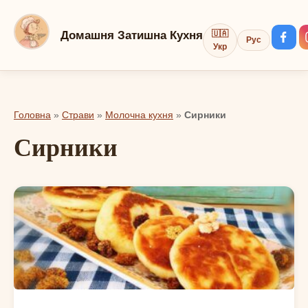
Перейти
до
Домашня Затишна Кухня
🇺🇦
Рус
вмісту
Укр
Головна
»
Страви
»
Молочна кухня
»
Сирники
Сирники