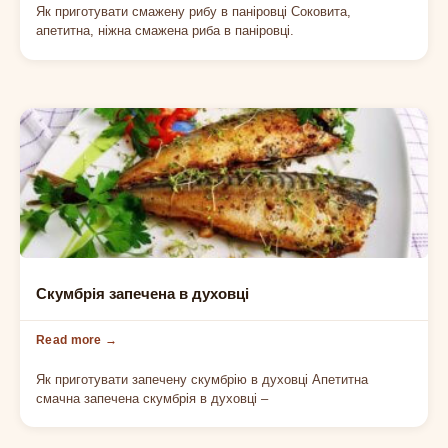
Як приготувати смажену рибу в паніровці Соковита,
апетитна, ніжна смажена риба в паніровці.
РИБА
Скумбрія запечена в духовці
Як приготувати запечену скумбрію в духовці Апетитна
смачна запечена скумбрія в духовці –