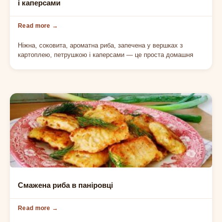
і каперсами
Ніжна, соковита, ароматна риба, запечена у вершках з
картоплею, петрушкою і каперсами — це проста домашня
РИБА
Смажена риба в паніровці