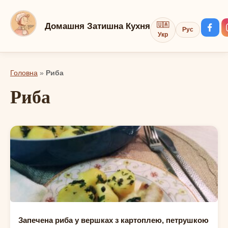
Перейти
до
Домашня Затишна Кухня
🇺🇦
Рус
вмісту
Укр
Головна
»
Риба
Риба
РИБА
Запечена риба у вершках з картоплею, петрушкою