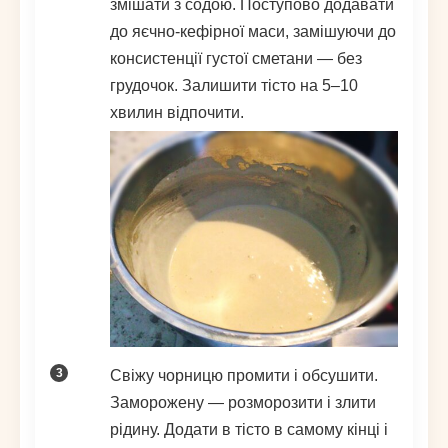
змішати з содою. Поступово додавати
до яєчно-кефірної маси, замішуючи до
консистенції густої сметани — без
грудочок. Залишити тісто на 5–10
хвилин відпочити.
Свіжу чорницю промити і обсушити.
Заморожену — розморозити і злити
рідину. Додати в тісто в самому кінці і