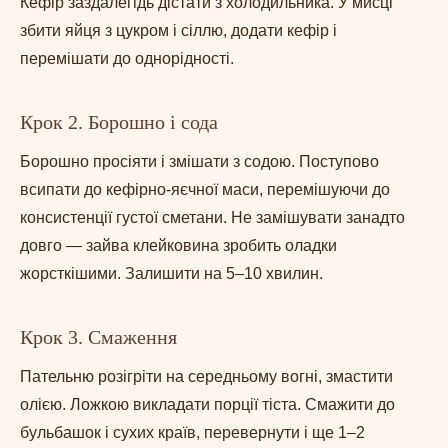
Кефір заздалегідь дістати з холодильника. У мисці
збити яйця з цукром і сіллю, додати кефір і
перемішати до однорідності.
Крок 2. Борошно і сода
Борошно просіяти і змішати з содою. Поступово
всипати до кефірно-яєчної маси, перемішуючи до
консистенції густої сметани. Не замішувати занадто
довго — зайва клейковина зробить оладки
жорсткішими. Залишити на 5–10 хвилин.
Крок 3. Смаження
Пательню розігріти на середньому вогні, змастити
олією. Ложкою викладати порції тіста. Смажити до
бульбашок і сухих країв, перевернути і ще 1–2