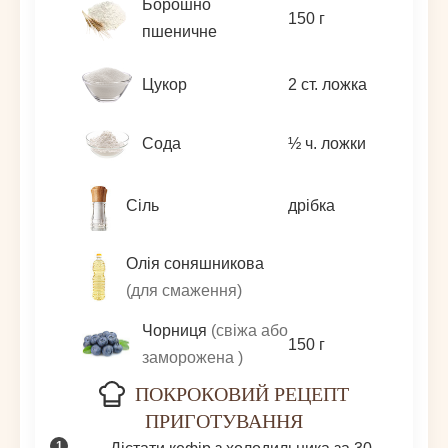
Борошно
150
г
пшеничне
Цукор
2
ст. ложка
Сода
½
ч. ложки
Сіль
дрібка
Олія соняшникова
(для смаження)
Чорниця
(свіжа або
150
г
заморожена )
ПОКРОКОВИЙ РЕЦЕПТ
ПРИГОТУВАННЯ