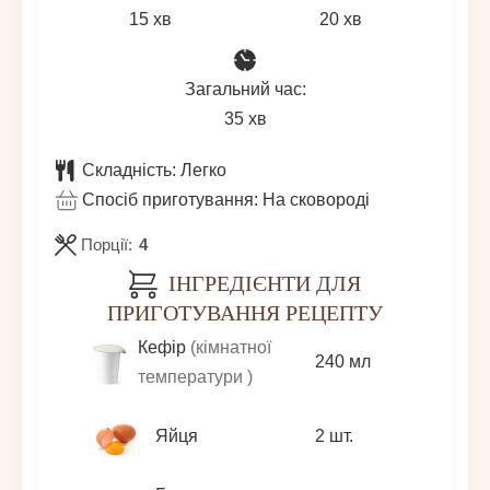
хвилин
хвилин
15
хв
20
хв
Загальний час:
хвилин
35
хв
Складність:
Легко
Спосіб приготування:
На сковороді
Порції:
4
ІНГРЕДІЄНТИ ДЛЯ
ПРИГОТУВАННЯ РЕЦЕПТУ
Кефір
(кімнатної
240
мл
температури )
Яйця
2
шт.