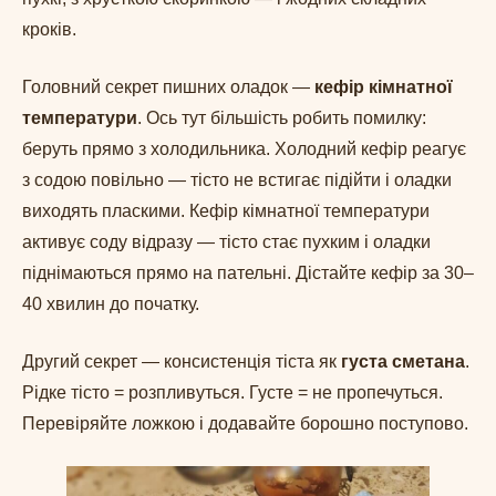
кроків.
Головний секрет пишних оладок —
кефір кімнатної
температури
. Ось тут більшість робить помилку:
беруть прямо з холодильника. Холодний кефір реагує
з содою повільно — тісто не встигає підійти і оладки
виходять пласкими. Кефір кімнатної температури
активує соду відразу — тісто стає пухким і оладки
піднімаються прямо на пательні. Дістайте кефір за 30–
40 хвилин до початку.
Другий секрет — консистенція тіста як
густа сметана
.
Рідке тісто = розпливуться. Густе = не пропечуться.
Перевіряйте ложкою і додавайте борошно поступово.