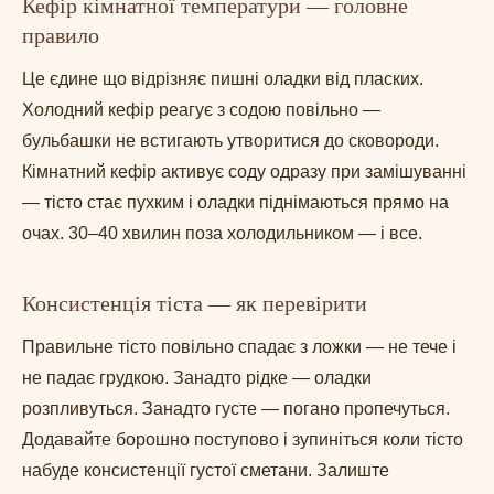
Кефір кімнатної температури — головне
правило
Це єдине що відрізняє пишні оладки від пласких.
Холодний кефір реагує з содою повільно —
бульбашки не встигають утворитися до сковороди.
Кімнатний кефір активує соду одразу при замішуванні
— тісто стає пухким і оладки піднімаються прямо на
очах. 30–40 хвилин поза холодильником — і все.
Консистенція тіста — як перевірити
Правильне тісто повільно спадає з ложки — не тече і
не падає грудкою. Занадто рідке — оладки
розпливуться. Занадто густе — погано пропечуться.
Додавайте борошно поступово і зупиніться коли тісто
набуде консистенції густої сметани. Залиште