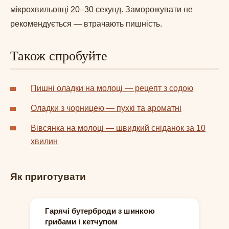
мікрохвильовці 20–30 секунд. Заморожувати не
рекомендується — втрачають пишність.
Також спробуйте
Пишні оладки на молоці — рецепт з содою
Оладки з чорницею — пухкі та ароматні
Вівсянка на молоці — швидкий сніданок за 10
хвилин
Як приготувати
Гарячі бутерброди з шинкою
грибами і кетчупом