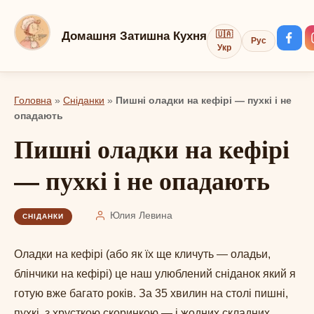
Перейти
до
Домашня Затишна Кухня
🇺🇦
Рус
вмісту
Укр
Головна
»
Сніданки
»
Пишні оладки на кефірі — пухкі і не
опадають
Пишні оладки на кефірі
— пухкі і не опадають
Юлия Левина
СНІДАНКИ
Оладки на кефірі (або як їх ще кличуть — оладьи,
блінчики на кефірі) це наш улюблений сніданок який я
готую вже багато років. За 35 хвилин на столі пишні,
пухкі, з хрусткою скоринкою — і жодних складних