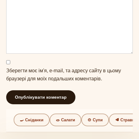
Зберегти моє ім'я, e-mail, та адресу сайту в цьому
браузері для моїх подальших коментарів.
🍳 Сніданки
🥗 Салати
🍲 Супи
🥩 Страви