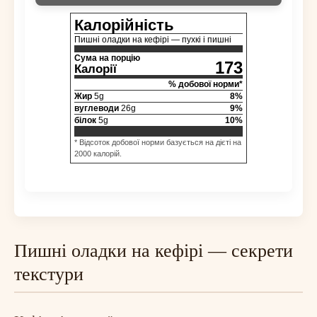
Калорійність
Пишні оладки на кефірі — пухкі і пишні
Сума на порцію
173
Калорії
% добової норми*
Жир
5
g
8
%
вуглеводи
26
g
9
%
білок
5
g
10
%
* Відсоток добової норми базується на дієті на
2000 калорій.
Пишні оладки на кефірі — секрети
текстури