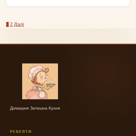
Пагінація
1
2
Далі
записів
Домашня Затишна Кухня
РЕЦЕПТИ