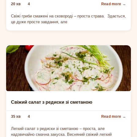
20 хв
4
Свіжі гриби смажені на сковороді – проста страва. Здається,
це дуже просте завдання, але
ЛЕГКІ САЛАТИ
Свіжий салат з редиски зі сметаною
35 хв
4
Легкий салат з редиски зі сметаною – проста, але
надзвичайно смачна закуска. Весняний свіжий легкий