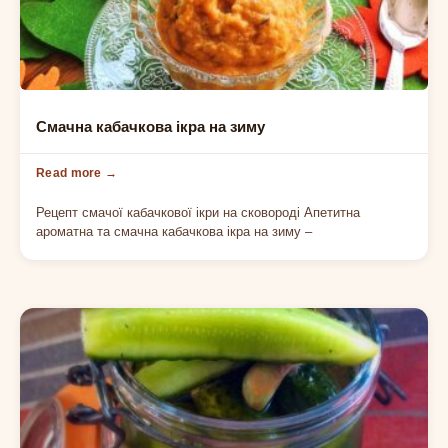
ОВОЧЕВІ ЗАКУСКИ
Смачна кабачкова ікра на зиму
Рецепт смачої кабачкової ікри на сковороді Апетитна
ароматна та смачна кабачкова ікра на зиму –