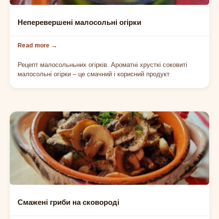
ЗАГОТОВКИ
Неперевершені малосольні огірки
Рецепт малосольньних огірків. Ароматні хрусткі соковиті
малосольні огірки – це смачний і корисний продукт
СТРАВИ
Смажені гриби на сковороді