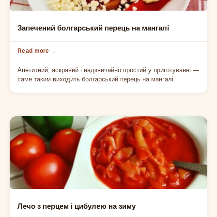
ОВОЧЕВІ ЗАКУСКИ
Запечений болгарський перець на мангалі
Апетитний, яскравий і надзвичайно простий у приготуванні —
саме таким виходить болгарський перець на мангалі.
ОВОЧЕВІ ЗАКУСКИ
Лечо з перцем і цибулею на зиму