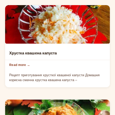
ОВОЧЕВІ ЗАКУСКИ
Хрустка квашена капуста
Рецепт приготування хрусткої квашеної капусти Домашня
корисна смачна хрустка квашена капуста –