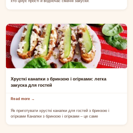
хто цінує прості й водночас смачні закуски.
ХОЛОДНІ ЗАКУСКИ
Хрусткі канапки з бринзою і огірками: легка
закуска для гостей
Як приготувати хрусткі канапки для гостей з бринзою і
огірками Канапки з бринзою і огірками – це саме