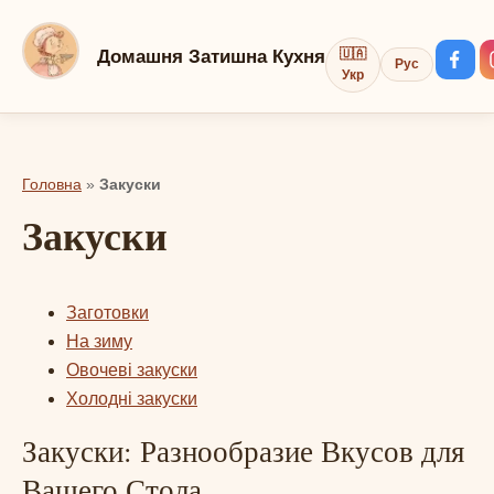
Перейти
до
Домашня Затишна Кухня
🇺🇦
Рус
вмісту
Укр
Головна
»
Закуски
Закуски
Заготовки
На зиму
Овочеві закуски
Холодні закуски
Закуски: Разнообразие Вкусов для
Вашего Стола