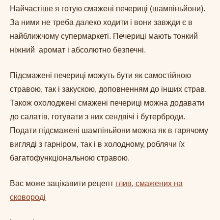
Найчастіше я готую смажені печериці (шампіньйони).
За ними не треба далеко ходити і вони завжди є в
найближчому супермаркеті. Печериці мають тонкий
ніжний аромат і абсолютно безпечні.
Підсмажені печериці можуть бути як самостійною
стравою, так і закускою, доповненням до інших страв.
Також охолоджені смажені печериці можна додавати
до салатів, готувати з них сендвічі і бутерброди.
Подати підсмажені шампіньйони можна як в гарячому
вигляді з гарніром, так і в холодному, роблячи їх
багатофункціональною стравою.
Вас може зацікавити рецепт
глив, смажених на
сковороді