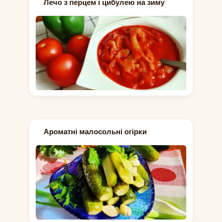
Лечо з перцем і цибулею на зиму
Ароматні малосольні огірки