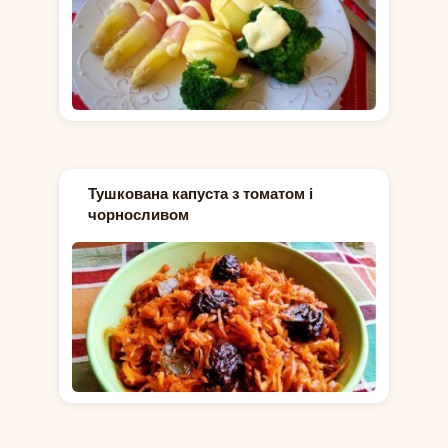
Тушкована капуста з томатом і
чорносливом