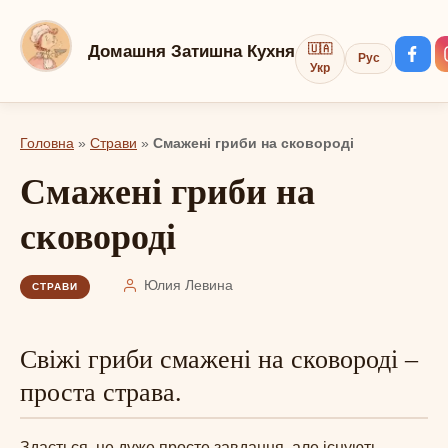
Перейти
до
Домашня Затишна Кухня
🇺🇦
Рус
вмісту
Укр
Головна
»
Страви
»
Смажені гриби на сковороді
Смажені гриби на
сковороді
Юлия Левина
СТРАВИ
Свіжі гриби смажені на сковороді –
проста страва.
Здається, це дуже просте завдання, але існують