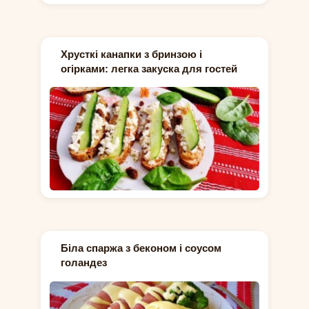
Хрусткі канапки з бринзою і
огірками: легка закуска для гостей
Біла спаржа з беконом і соусом
голандез