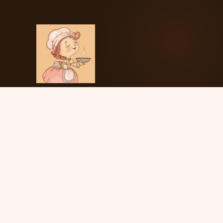
Домашня Затишна Кухня
РЕЦЕПТИ
На вечерю
Молочна кухня