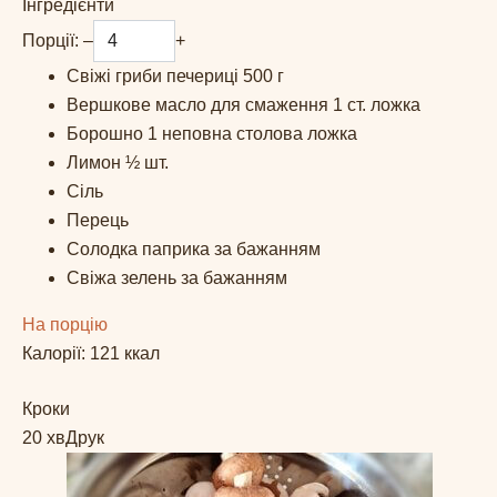
Інгредієнти
Порції:
–
+
Свіжі гриби печериці
500
г
Вершкове масло для смаження
1
ст. ложка
Борошно
1
неповна столова ложка
Лимон
½
шт.
Сіль
Перець
Солодка паприка
за бажанням
Свіжа зелень
за бажанням
На порцію
Калорії:
121
ккал
Кроки
20 хв
Друк