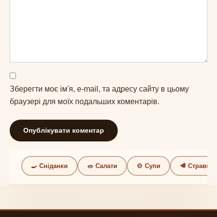
Зберегти моє ім'я, e-mail, та адресу сайту в цьому
браузері для моїх подальших коментарів.
🍳 Сніданки
🥗 Салати
🍲 Супи
🥩 Страви