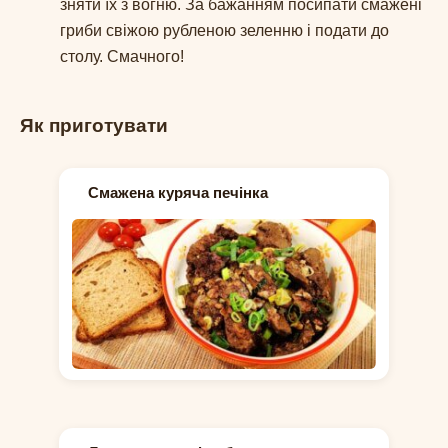
зняти їх з вогню. За бажанням посипати смажені
гриби свіжою рубленою зеленню і подати до
столу. Смачного!
Як приготувати
Смажена куряча печінка