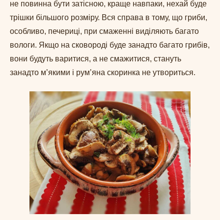
не повинна бути затісною, краще навпаки, нехай буде
трішки більшого розміру. Вся справа в тому, що гриби,
особливо, печериці, при смаженні виділяють багато
вологи. Якщо на сковороді буде занадто багато грибів,
вони будуть варитися, а не смажитися, стануть
занадто мʼякими і румʼяна скоринка не утвориться.