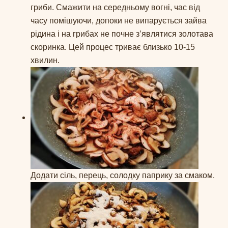
гриби. Смажити на середньому вогні, час від
часу помішуючи, допоки не випарується зайва
рідина і на грибах не почне зʼявлятися золотава
скоринка. Цей процес триває близько 10-15
хвилин.
Додати сіль, перець, солодку паприку за смаком.