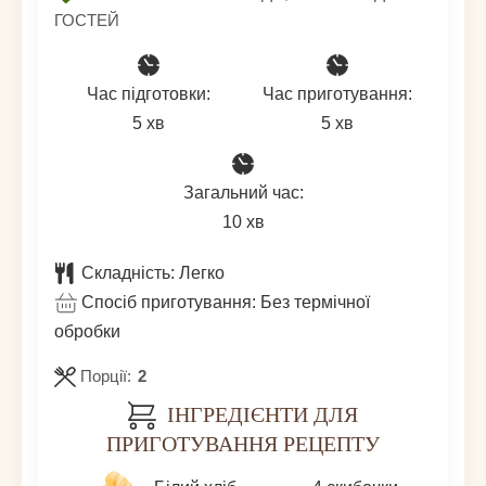
ГОСТЕЙ
Час підготовки:
Час приготування:
хвилин
хвилин
5
хв
5
хв
Загальний час:
хвилин
10
хв
Складність:
Легко
Спосіб приготування:
Без термічної
обробки
Порції:
2
ІНГРЕДІЄНТИ ДЛЯ
ПРИГОТУВАННЯ РЕЦЕПТУ