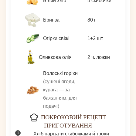
Білий хліб
4
скибочки
Бринза
80
г
Огірки свіжі
1+2
шт.
Оливкова олія
2
ч. ложки
Волоські горіхи
(сушені ягоди,
курага — за
бажанням, для
подачі)
ПОКРОКОВИЙ РЕЦЕПТ
ПРИГОТУВАННЯ
Хліб нарізати скибочками й трохи