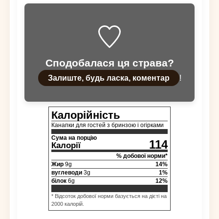
Сподобалася ця страва?
Залиште, будь ласка, коментар
!
Калорійність
Канапки для гостей з бринзою і огірками
Сума на порцію
114
Калорії
% добової норми*
Жир
9
g
14
%
вуглеводи
3
g
1
%
білок
6
g
12
%
* Відсоток добової норми базується на дієті на
2000 калорій.