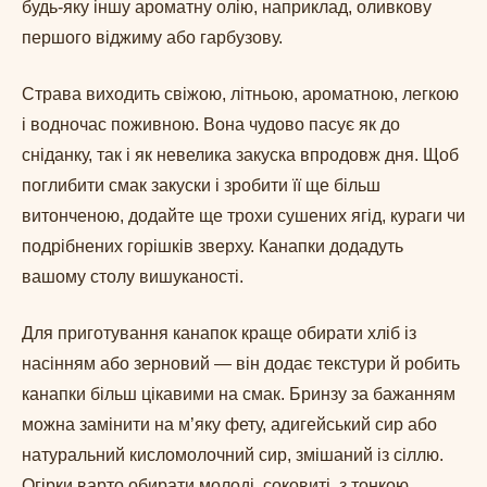
будь-яку іншу ароматну олію, наприклад, оливкову
першого віджиму або гарбузову.
Страва виходить свіжою, літньою, ароматною, легкою
і водночас поживною. Вона чудово пасує як до
сніданку, так і як невелика закуска впродовж дня. Щоб
поглибити смак закуски і зробити її ще більш
витонченою, додайте ще трохи сушених ягід, кураги чи
подрібнених горішків зверху. Канапки додадуть
вашому столу вишуканості.
Для приготування канапок краще обирати хліб із
насінням або зерновий — він додає текстури й робить
канапки більш цікавими на смак. Бринзу за бажанням
можна замінити на м’яку фету, адигейський сир або
натуральний кисломолочний сир, змішаний із сіллю.
Огірки варто обирати молоді, соковиті, з тонкою