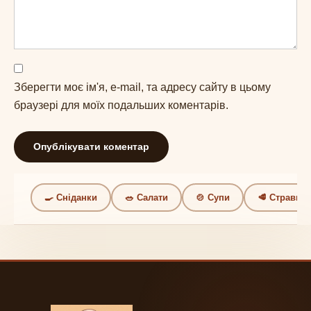
Зберегти моє ім'я, e-mail, та адресу сайту в цьому
браузері для моїх подальших коментарів.
🍳 Сніданки
🥗 Салати
🍲 Супи
🥩 Страви