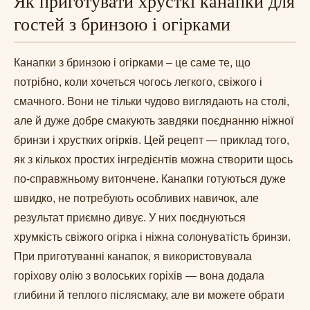
Як приготувати хрусткі канапки для
гостей з бринзою і огірками
Канапки з бринзою і огірками – це саме те, що
потрібно, коли хочеться чогось легкого, свіжого і
смачного. Вони не тільки чудово виглядають на столі,
але й дуже добре смакують завдяки поєднанню ніжної
бринзи і хрустких огірків. Цей рецепт — приклад того,
як з кількох простих інгредієнтів можна створити щось
по-справжньому витончене. Канапки готуються дуже
швидко, не потребують особливих навичок, але
результат приємно дивує. У них поєднуються
хрумкість свіжого огірка і ніжна солонуватість бринзи.
При приготуванні канапок, я використовувала
горіхову олію з волоських горіхів — вона додала
глибини й теплого післясмаку, але ви можете обрати