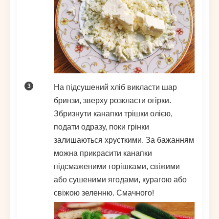
На підсушений хліб викласти шар
бринзи, зверху розкласти огірки.
Збризнути канапки трішки олією,
подати одразу, поки грінки
залишаються хрусткими. За бажанням
можна прикрасити канапки
підсмаженими горішками, свіжими
або сушеними ягодами, курагою або
свіжою зеленню. Смачного!