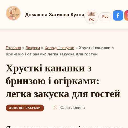
Перейти
до
Домашня Затишна Кухня
🇺🇦
Рус
вмісту
Укр
Головна
»
Закуски
»
Холодні закуски
»
Хрусткі канапки з
бринзою і огірками: легка закуска для гостей
Хрусткі канапки з
бринзою і огірками:
легка закуска для гостей
Юлия Левина
ХОЛОДНІ ЗАКУСКИ