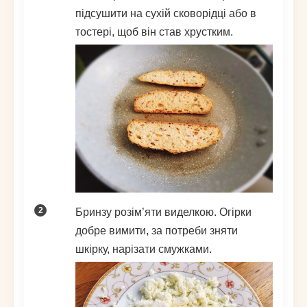
підсушити на сухій сковорідці або в
тостері, щоб він став хрустким.
Бринзу розім’яти виделкою. Огірки
добре вимити, за потреби зняти
шкірку, нарізати смужками.