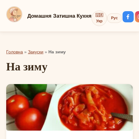
Перейти
до
Домашня Затишна Кухня
🇺🇦
Рус
вмісту
Укр
Головна
»
Закуски
»
На зиму
На зиму