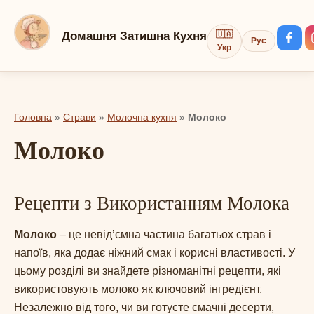
Перейти
до
Домашня Затишна Кухня
🇺🇦
Рус
вмісту
Укр
Головна
»
Страви
»
Молочна кухня
»
Молоко
Молоко
Рецепти з Використанням Молока
Молоко
– це невід’ємна частина багатьох страв і
напоїв, яка додає ніжний смак і корисні властивості. У
цьому розділі ви знайдете різноманітні рецепти, які
використовують молоко як ключовий інгредієнт.
Незалежно від того, чи ви готуєте смачні десерти,