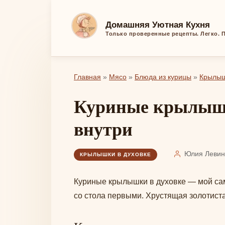
Перейти
к
Домашняя Уютная Кухня
контенту
Только проверенные рецепты. Легко. П
Главная
»
Мясо
»
Блюда из курицы
»
Крылыш
Куриные крылышки в духовке — хрустящие снаружи, сочные
внутри
Юлия Левин
КРЫЛЫШКИ В ДУХОВКЕ
Куриные крылышки в духовке — мой самы
со стола первыми. Хрустящая золотиста