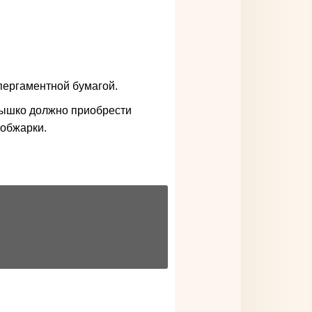
пергаментной бумагой.
ылышко должно приобрести
 обжарки.