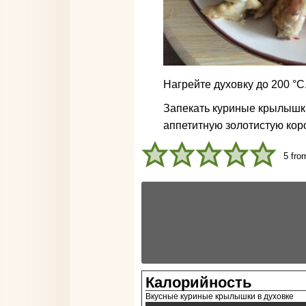
Нагрейте духовку до
200
°C
Запекать куриные крылышки
аппетитную золотистую кор
5
fro
Калорийность
Вкусные куриные крылышки в духовке