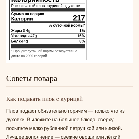
Рассыпчатый плов с курицей в духовке
Сумма на порцию
217
Калории
% суточной нормы*
Жиры
0.4
g
1
%
Углеводы
47
g
16
%
Белки
4
g
8
%
* Процент суточной нормы базируется на
диете на 2000 калорий.
Советы повара
Как подавать плов с курицей
Плов подают обязательно горячим — только что из
духовки. Выложите на большое блюдо, сверху
посыпьте мелко рубленной петрушкой или кинзой.
Лучшее дополнение — свежие овощи или лёгкий