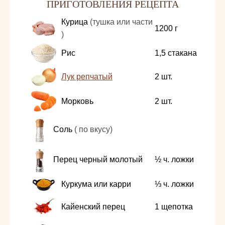
ПРИГОТОВЛЕНИЯ РЕЦЕПТА
Курица
(тушка или части
1200
г
)
Рис
1,5
стакана
Лук репчатый
2
шт.
Морковь
2
шт.
Соль
( по вкусу)
Перец черный молотый
½
ч. ложки
Куркума или карри
⅓
ч. ложки
Кайенский перец
1
щепотка