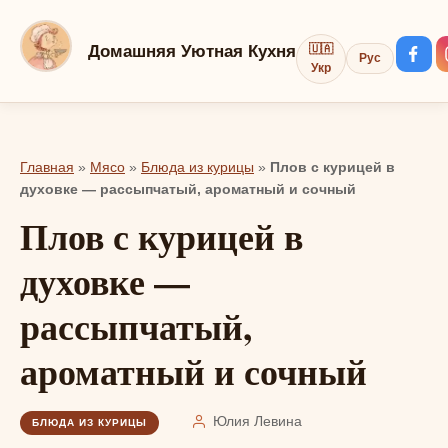
Перейти
к
Домашняя Уютная Кухня
🇺🇦
Рус
контенту
Укр
Главная
»
Мясо
»
Блюда из курицы
»
Плов с курицей в
духовке — рассыпчатый, ароматный и сочный
Плов с курицей в
духовке —
рассыпчатый,
ароматный и сочный
Юлия Левина
БЛЮДА ИЗ КУРИЦЫ