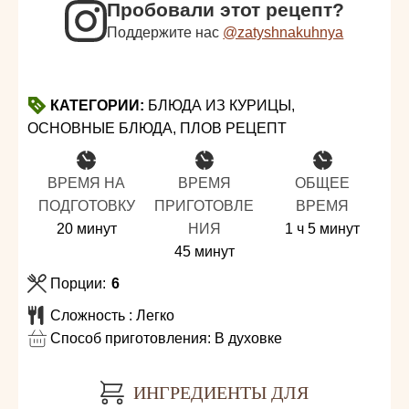
Пробовали этот рецепт?
Поддержите нас
@zatyshnakuhnya
КАТЕГОРИИ:
БЛЮДА ИЗ КУРИЦЫ,
ОСНОВНЫЕ БЛЮДА, ПЛОВ РЕЦЕПТ
ВРЕМЯ НА
ВРЕМЯ
ОБЩЕЕ
ПОДГОТОВКУ
ПРИГОТОВЛЕ
ВРЕМЯ
минуты
час
минуты
20
минут
НИЯ
1
ч
5
минут
минуты
45
минут
Порции:
6
Сложность :
Легко
Способ приготовления:
В духовке
ИНГРЕДИЕНТЫ ДЛЯ