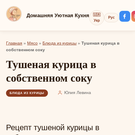
Перейти
к
Домашняя Уютная Кухня
🇺🇦
Рус
контенту
Укр
Главная
»
Мясо
»
Блюда из курицы
»
Тушеная курица в
собственном соку
Тушеная курица в
собственном соку
Юлия Левина
БЛЮДА ИЗ КУРИЦЫ
Рецепт тушеной курицы в