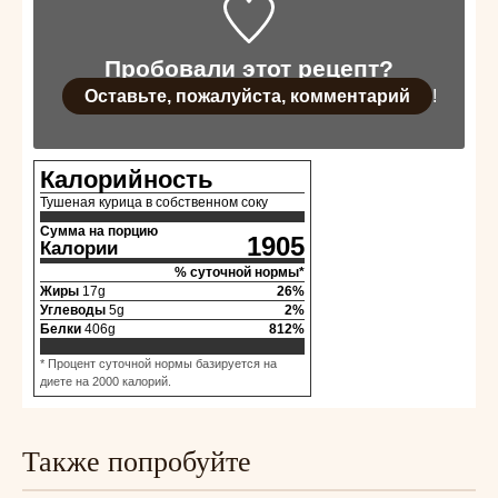
Пробовали этот рецепт?
Оставьте, пожалуйста, комментарий
!
Калорийность
Тушеная курица в собственном соку
Сумма на порцию
1905
Калории
% суточной нормы*
Жиры
17
g
26
%
Углеводы
5
g
2
%
Белки
406
g
812
%
* Процент суточной нормы базируется на
диете на 2000 калорий.
Также попробуйте