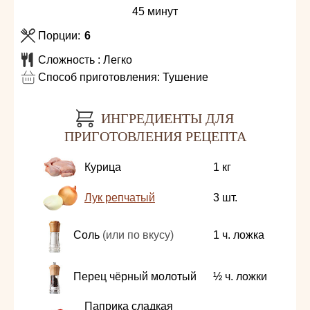
минуты
45
минут
Порции:
6
Сложность :
Легко
Способ приготовления:
Тушение
ИНГРЕДИЕНТЫ ДЛЯ
ПРИГОТОВЛЕНИЯ РЕЦЕПТА
Курица
1
кг
Лук репчатый
3
шт.
Соль
(или по вкусу)
1
ч. ложка
Перец чёрный молотый
½
ч. ложки
Паприка сладкая