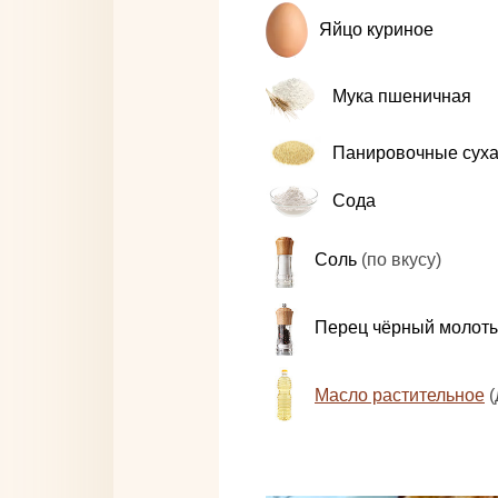
Яйцо куриное
Мука пшеничная
Панировочные сух
Сода
Соль
(по вкусу)
Перец чёрный молот
Масло растительное