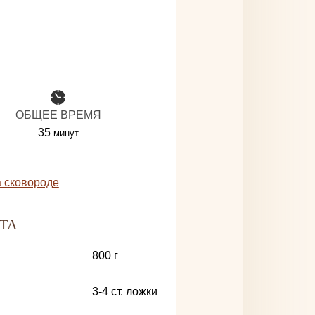
ОБЩЕЕ ВРЕМЯ
минуты
35
минут
 сковороде
ТА
800
г
3-4
ст. ложки