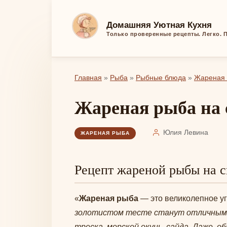
Перейти
к
Домашняя Уютная Кухня
контенту
Только проверенные рецепты. Легко. П
Главная
»
Рыба
»
Рыбные блюда
»
Жареная
Жареная рыба на 
Юлия Левина
ЖАРЕНАЯ РЫБА
Рецепт жареной рыбы на с
«
Жареная рыба
— это великолепное уг
золотистом тесте станут отличным у
треска, морской окунь, сайда. Даже, 