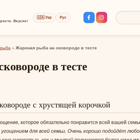
🇺🇦 Укр
Рус
Поиск:
росто. Вкусно!
 рыба
»
Жареная рыба на сковороде в тесте
сковороде в тесте
ковороде с хрустящей корочкой
ощение, которое обязательно понравится всей вашей семь
гощением для всей семьи. Очень хорошо подойдёт любое
обычно суховатые, хек и минтай получаются более сочным