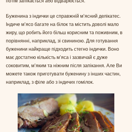
потім запікається або відварюється.
Буженина з індички це справжній мʼясний делікатес.
Індиче мʼясо багате на білок та містить доволі мало
жиру, що робить його більш корисним та поживним, в
порівнянні, наприклад, зі свининою. Для готування
буженини найкраще підходить стегно індички. Воно
має достатню кількість м’яса і зазвичай є дуже
соковитим, мʼяким та ніжним після запікання. Але Ви
можете також приготувати буженину з інших частин,
наприклад, з філе або з індичих гомілок.