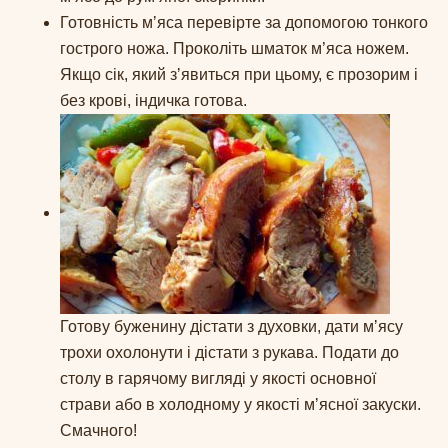
Готовність мʼяса перевірте за допомогою тонкого
гострого ножа. Проколіть шматок м’яса ножем.
Якщо сік, який зʼявиться при цьому, є прозорим і
без крові, індичка готова.
Готову буженину дістати з духовки, дати мʼясу
трохи охолонути і дістати з рукава. Подати до
столу в гарячому вигляді у якості основної
страви або в холодному у якості мʼясної закуски.
Смачного!