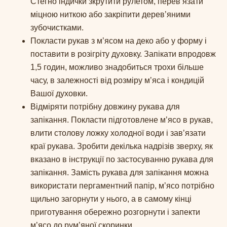
Стегно індички зкрутити рулетом, перевʼязати
міцною ниткою або закріпити деревʼяними
зубочистками.
Покласти рукав з мʼясом на деко або у форму і
поставити в розігріту духовку. Запікати впродовж
1,5 годин, можливо знадобиться трохи більше
часу, в залежності від розміру мʼяса і кондицій
Вашої духовки.
Відміряти потрібну довжину рукава для
запікання. Покласти підготовлене мʼясо в рукав,
влити столову ложку холодної води і завʼязати
краї рукава. Зробити декілька надрізів зверху, як
вказано в інструкції по застосуванню рукава для
запікання. Замість рукава для запікання можна
використати пергаментний папір, мʼясо потрібно
щильно загорнути у нього, а в самому кінці
приготування обережно розгорнути і запекти
мʼясо до румʼяної скоринки.