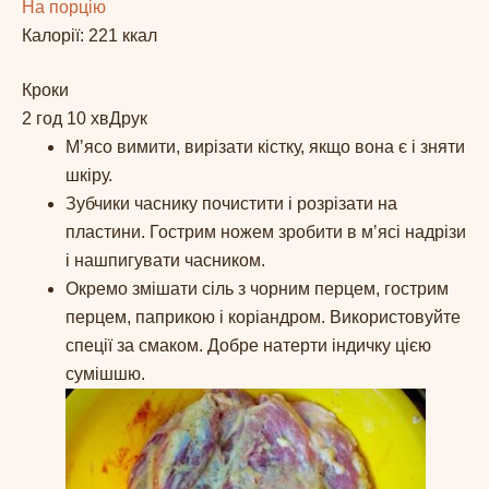
На порцію
Калорії:
221
ккал
Кроки
2 год 10 хв
Друк
Мʼясо вимити, вирізати кістку, якщо вона є і зняти
шкіру.
Зубчики часнику почистити і розрізати на
пластини. Гострим ножем зробити в мʼясі надрізи
і нашпигувати часником.
Окремо змішати сіль з чорним перцем, гострим
перцем, паприкою і коріандром. Використовуйте
спеції за смаком. Добре натерти індичку цією
сумішшю.