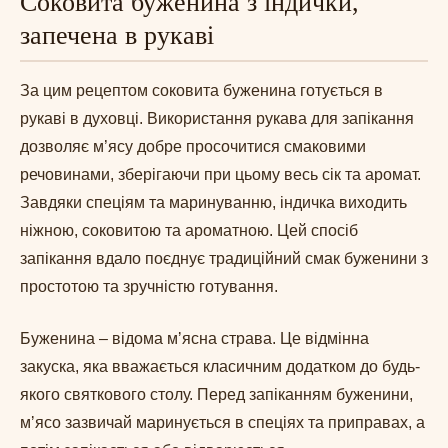
Соковита буженина з індички,
запечена в рукаві
За цим рецептом соковита буженина готується в
рукаві в духовці. Використання рукава для запікання
дозволяє м’ясу добре просочитися смаковими
речовинами, зберігаючи при цьому весь сік та аромат.
Завдяки спеціям та маринуванню, індичка виходить
ніжною, соковитою та ароматною. Цей спосіб
запікання вдало поєднує традиційний смак буженини з
простотою та зручністю готування.
Буженина – відома мʼясна страва. Це відмінна
закуска, яка вважається класичним додатком до будь-
якого святкового столу. Перед запіканням буженини,
мʼясо зазвичай маринується в спеціях та приправах, а