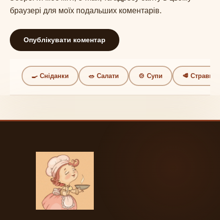
браузері для моїх подальших коментарів.
🍳 Сніданки
🥗 Салати
🍲 Супи
🥩 Страви