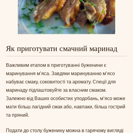
Як приготувати смачний маринад
Важливим етапом в приготуванні буженини є
маринування мʼяса. Завдяки маринуванню мʼясо
набуває смаку, соковитості та аромату. Спеції для
маринаду підлаштовуйте за власним смаком.
Залежно від Ваших особистих уподобань, мʼясо може
мати більш лагідний смак або, навпаки, більш гострий
та пряний.
Подати до столу буженину можна в гарячому вигляді