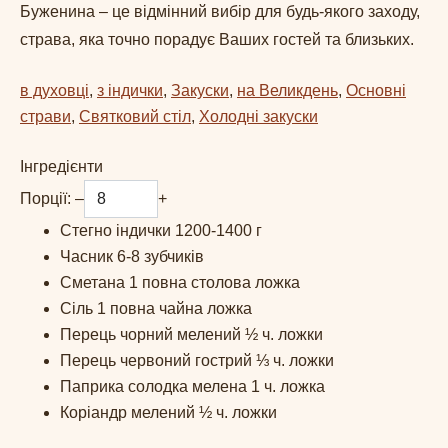
Буженина – це відмінний вибір для будь-якого заходу,
страва, яка точно порадує Ваших гостей та близьких.
в духовці
, 
з індички
, 
Закуски
, 
на Великдень
, 
Основні
страви
, 
Святковий стіл
, 
Холодні закуски
Інгредієнти
Порції:
–
+
Стегно індички
1200-1400
г
Часник
6-8
зубчиків
Сметана
1
повна столова ложка
Сіль
1
повна чайна ложка
Перець чорний мелений
½
ч. ложки
Перець червоний гострий
⅓
ч. ложки
Паприка солодка мелена
1
ч. ложка
Коріандр мелений
½
ч. ложки