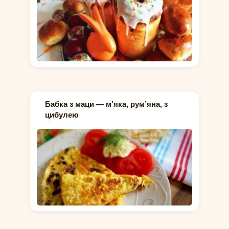
Бабка з маци — м’яка, рум’яна, з
цибулею