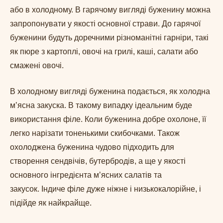
або в холодному. В гарячому вигляді буженину можна
запропонувати у якості основної страви. До гарячої
буженини будуть доречними різноманітні гарніри, такі
як пюре з картоплі, овочі на грилі, каші, салати або
смажені овочі.
В холодному вигляді буженина подається, як холодна
мʼясна закуска. В такому випадку ідеальним буде
використання філе. Коли буженина добре охолоне, її
легко нарізати тоненькими скибочками. Також
охолоджена буженина чудово підходить для
створення сендвічів, бутербродів, а ще у якості
основного інгредієнта мʼясних салатів та
закусок. Індиче філе дуже ніжне і низькокалорійне, і
підійде як найкрайще.