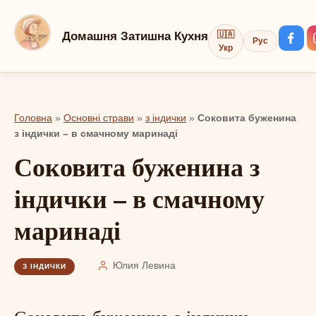
Перейти
до
Домашня Затишна Кухня
🇺🇦
Рус
вмісту
Укр
Головна
»
Основні страви
»
з індички
»
Соковита буженина
з індички – в смачному маринаді
Соковита буженина з
індички – в смачному
маринаді
Юлия Левина
З ІНДИЧКИ