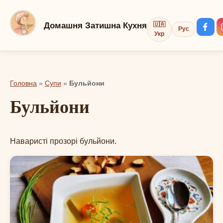
Перейти
до
Домашня Затишна Кухня
🇺🇦
Рус
вмісту
Укр
Головна
»
Супи
»
Бульйони
Бульйони
Наваристі прозорі бульйони.