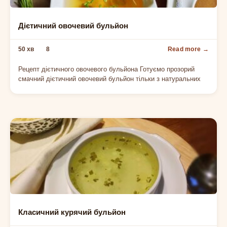
БУЛЬЙОНИ
Дієтичний овочевий бульйон
50 хв
8
Рецепт дієтичного овочевого бульйона Готуємо прозорий
смачний дієтичний овочевий бульйон тільки з натуральних
СУПИ З КУРКОЮ
Класичний курячий бульйон