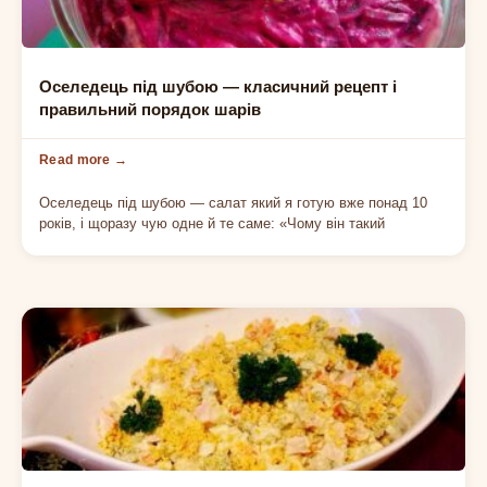
СВЯТКОВИЙ САЛАТ
Оселедець під шубою — класичний рецепт і
правильний порядок шарів
Оселедець під шубою — салат який я готую вже понад 10
років, і щоразу чую одне й те саме: «Чому він такий