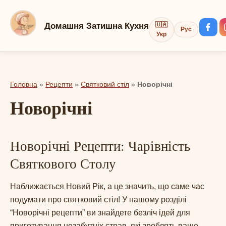
Перейти
до
Домашня Затишна Кухня
🇺🇦
Рус
вмісту
Укр
Головна
»
Рецепти
»
Святковий стіл
»
Новорічні
Новорічні
Новорічні Рецепти: Чарівність
Святкового Столу
Наближається Новий Рік, а це значить, що саме час
подумати про святковий стіл! У нашому розділі
“Новорічні рецепти” ви знайдете безліч ідей для
приготування незабутніх страв, які зроблять ваше