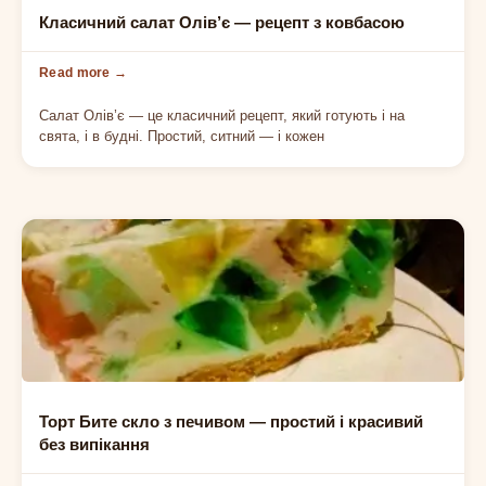
СВЯТКОВИЙ САЛАТ
Класичний салат Олів’є — рецепт з ковбасою
Салат Олів’є — це класичний рецепт, який готують і на
свята, і в будні. Простий, ситний — і кожен
ДЕСЕРТИ БЕЗ ВИПІКАННЯ
Торт Бите скло з печивом — простий і красивий
без випікання