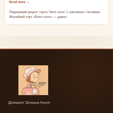
Покроковий рецепт торта “бите скло” з сметаною і печивом
Желейний торт «Бите скло» — давно
Домашня Затишна Кухня