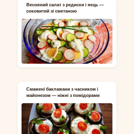
Весняний салат з редиски і яєць —
соковитий зі сметаною
Смажені баклажани з часником і
майонезом — ніжні з помідорами