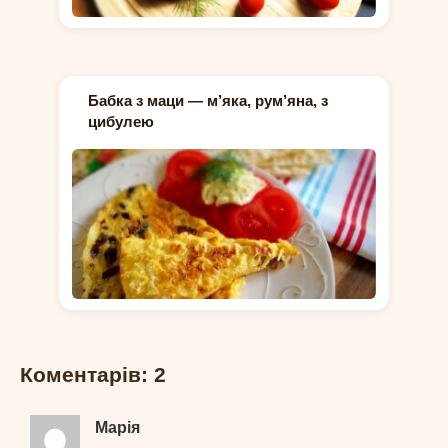
Бабка з маци — м’яка, рум’яна, з
цибулею
Коментарів: 2
Марія