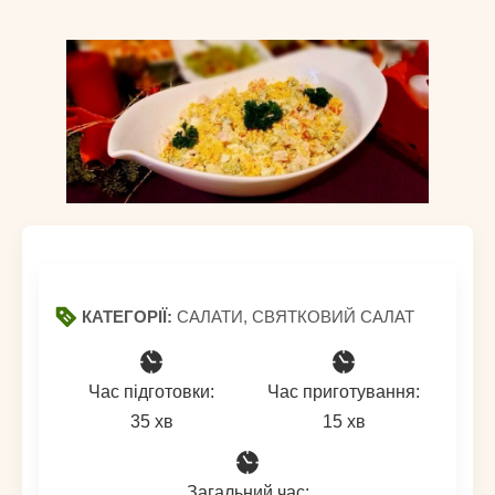
КАТЕГОРІЇ:
САЛАТИ, СВЯТКОВИЙ САЛАТ
Час підготовки:
Час приготування:
хвилин
хвилин
35
хв
15
хв
Загальний час: