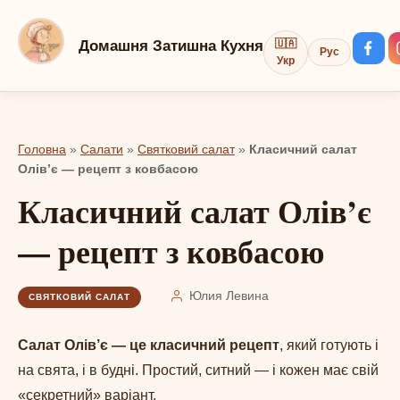
Перейти
до
Домашня Затишна Кухня
🇺🇦
Рус
вмісту
Укр
Головна
»
Салати
»
Святковий салат
»
Класичний салат
Олів’є — рецепт з ковбасою
Класичний салат Олів’є
— рецепт з ковбасою
Юлия Левина
СВЯТКОВИЙ САЛАТ
Салат Олів’є — це класичний рецепт
, який готують і
на свята, і в будні. Простий, ситний — і кожен має свій
«секретний» варіант.