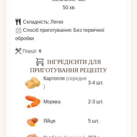
хвилин
50
хв
Складність:
Легко
Спосіб приготування:
Без термічної
обробки
Порції:
6
ІНГРЕДІЄНТИ ДЛЯ
ПРИГОТУВАННЯ РЕЦЕПТУ
Картопля
(середня
3-4
шт.
)
Морква
2-3
шт.
Яйця
5
шт.