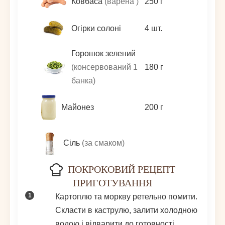
Ковбаса
(варена )
250
г
Огірки солоні
4
шт.
Горошок зелений
(консервований 1
180
г
банка)
Майонез
200
г
Сіль
(за смаком)
ПОКРОКОВИЙ РЕЦЕПТ
ПРИГОТУВАННЯ
Картоплю та моркву ретельно помити.
Скласти в каструлю, залити холодною
водою і відварити до готовності.