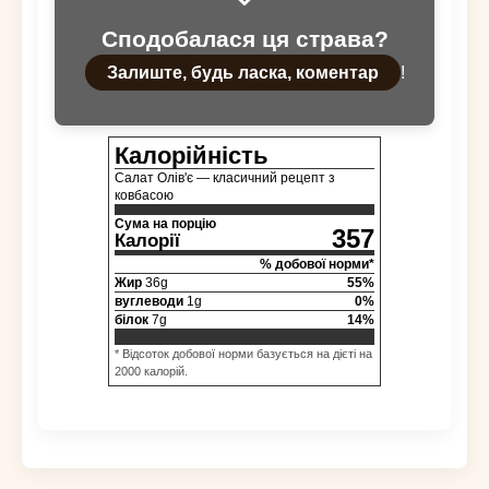
Сподобалася ця страва?
Залиште, будь ласка, коментар
!
Калорійність
Салат Олів'є — класичний рецепт з
ковбасою
Сума на порцію
357
Калорії
% добової норми*
Жир
36
g
55
%
вуглеводи
1
g
0
%
білок
7
g
14
%
* Відсоток добової норми базується на дієті на
2000 калорій.