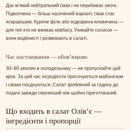
Дає м’який нейтральний смак і не перебиває овочі.
Підкопчена — більш насичений варіант, смак стає
яскравішим. Куряче філе або відварена яловичина —
для тих хто не вживає ковбасу. Уникайте сосисок —
вони водянисті і розмокають в салаті.
Час настоювання — обов’язково
30–60 хвилин в холодильнику — не пропускайте цей
крок. За цей час інгредієнти просочуються майонезом
і смаки поєднуються. Салат зроблений за годину до
подачі завжди смачніший ніж щойно приготований.
Що входить в салат Олів’є —
інгредієнти і пропорції