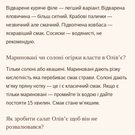
Відварене куряче філе — легший варіант. Відварена
яловичина — більш ситний. Крабові палички —
незвичний але смачний. Підкопчена ковбаса —
яскравіший смак. Сосиски — водянисті, не
рекомендую.
Мариновані чи солоні огірки класти в Олів’є?
Тільки солоні або квашені. Мариновані дають різку
кислотність яка перебиває смак страви. Солоні дають
м’яку пряну нотку — це і є класичний смак. Якщо є
тільки мариновані — промийте їх водою і дайте
постояти 15 хвилин. Смак стане м’якшим.
Як зробити салат Олів’є щоб він не
розвалювався?