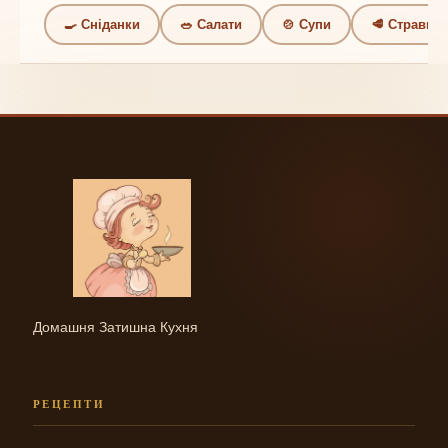
🍳 Сніданки
🥗 Салати
🍲 Супи
🥩 Страви
Домашня Затишна Кухня
РЕЦЕПТИ