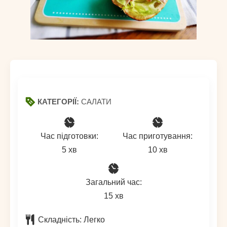
КАТЕГОРІЇ:
САЛАТИ
Час підготовки:
Час приготування:
хвилин
хвилин
5
хв
10
хв
Загальний час:
хвилин
15
хв
Складність:
Легко