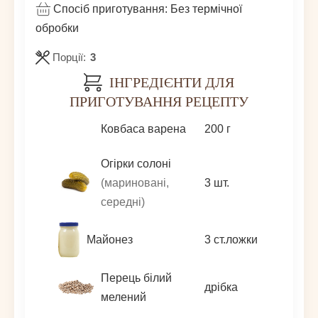
Спосіб приготування:
Без термічної
обробки
Порції:
3
ІНГРЕДІЄНТИ ДЛЯ
ПРИГОТУВАННЯ РЕЦЕПТУ
Ковбаса варена
200
г
Огірки солоні
(мариновані,
3
шт.
середні)
Майонез
3
ст.ложки
Перець білий
дрібка
мелений