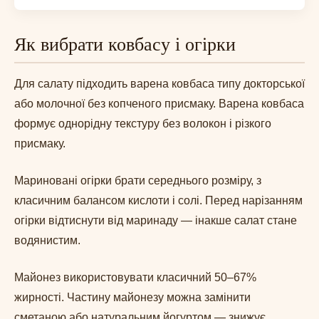
Як вибрати ковбасу і огірки
Для салату підходить варена ковбаса типу докторської
або молочної без копченого присмаку. Варена ковбаса
формує однорідну текстуру без волокон і різкого
присмаку.
Мариновані огірки брати середнього розміру, з
класичним балансом кислоти і солі. Перед нарізанням
огірки відтиснути від маринаду — інакше салат стане
водянистим.
Майонез використовувати класичний 50–67%
жирності. Частину майонезу можна замінити
сметаною або натуральним йогуртом — знижує