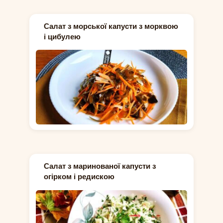
Салат з морської капусти з морквою
і цибулею
Салат з маринованої капусти з
огірком і редискою