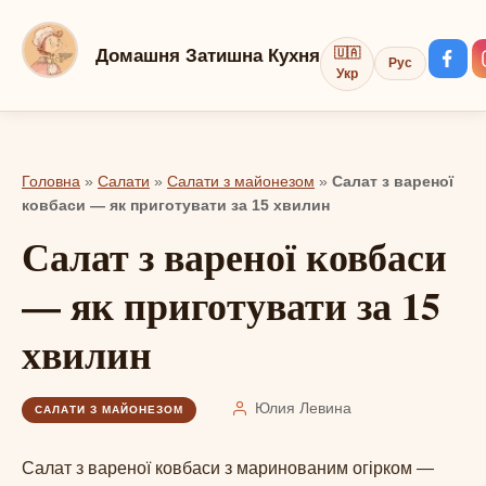
Перейти
до
Домашня Затишна Кухня
🇺🇦
Рус
вмісту
Укр
Головна
»
Салати
»
Салати з майонезом
»
Салат з вареної
ковбаси — як приготувати за 15 хвилин
Салат з вареної ковбаси
— як приготувати за 15
хвилин
Юлия Левина
САЛАТИ З МАЙОНЕЗОМ
Салат з вареної ковбаси з маринованим огірком —