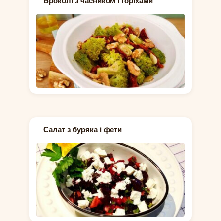
Броколі з часником і горіхами
Салат з буряка і фети