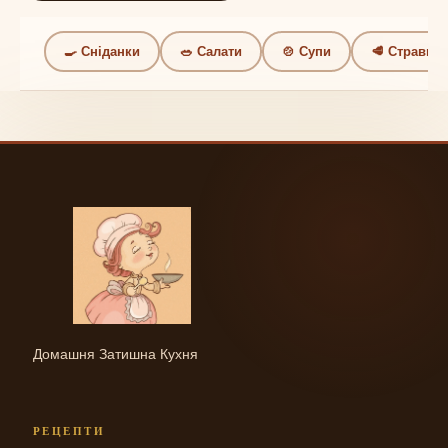
🍳 Сніданки
🥗 Салати
🍲 Супи
🥩 Страви
Домашня Затишна Кухня
РЕЦЕПТИ