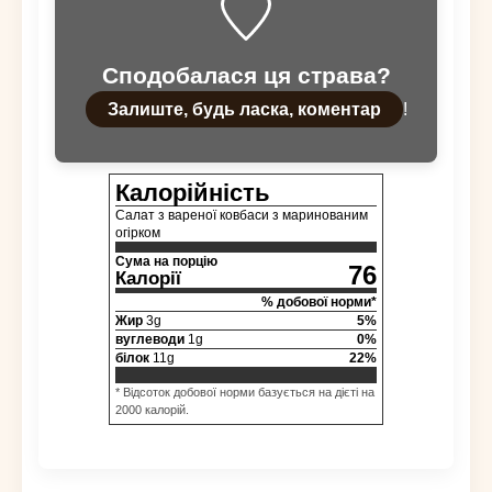
Сподобалася ця страва?
Залиште, будь ласка, коментар
!
Калорійність
Салат з вареної ковбаси з маринованим
огірком
Сума на порцію
76
Калорії
% добової норми*
Жир
3
g
5
%
вуглеводи
1
g
0
%
білок
11
g
22
%
* Відсоток добової норми базується на дієті на
2000 калорій.