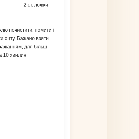
2
ст. ложки
улю почистити, помити і
ки оцту. Бажано взяти
 бажанням, для більш
а 10 хвилин.