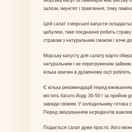
Морська капуста ламінарія має високу по
залози, імунітет і травлення, тому лам
Цей салат з морської капусти складаєть
цибулею, таке поєднання робить страву 
стравам з натуральним смаком і хоче до
Морську капусту для салату варто обира
натуральним і не перегруженим зайвим. 
кілька хвилин в духмяному оцті роблять
Є кілька рекомендацій перед вживанням с
містить багато йоду. 30-50 г за прийом
завжди свіжим. У холодильнику готова с
Перед змішуванням інгредієнтів важлив
Подається салат дуже просто: його можн