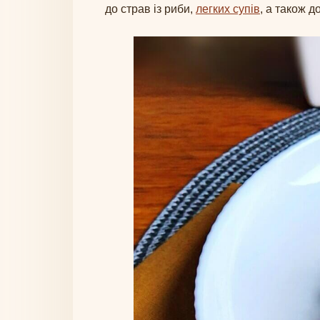
до страв із риби,
легких супів
, а також д