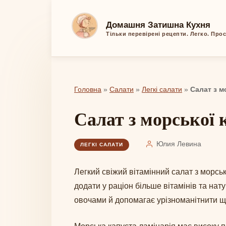
Перейти
до
Домашня Затишна Кухня
вмісту
Тільки перевірені рецепти. Легко. Про
Головна
»
Салати
»
Легкі салати
»
Салат з м
Салат з морської
Юлия Левина
ЛЕГКІ САЛАТИ
Легкий свіжий вітамінний салат з морсь
додати у раціон більше вітамінів та нат
овочами й допомагає урізноманітнити щ