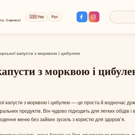
🇺🇦 Укр
Рус
Пошук:
сто. Смачно!
орської капусти з морквою і цибулею
 капусти з морквою і цибул
кої капусти з морквою і цибулею — це проста й водночас дуж
уральних продуктів. Він чудово підходить для легких обідів і
оденне меню без зайвих зусиль з користю для здоров’я.