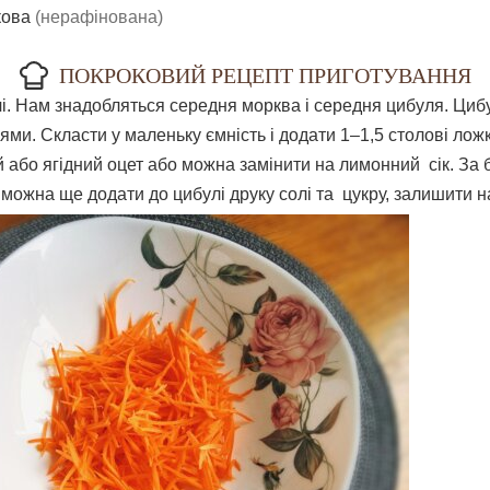
кова
(нерафінована)
ПОКРОКОВИЙ РЕЦЕПТ ПРИГОТУВАННЯ
і. Нам знадобляться середня морква і середня цибуля. Циб
цями. Скласти у маленьку ємність і додати 1–1,5 столові лож
 або ягідний оцет або можна замінити на лимонний сік. За
можна ще додати до цибулі друку солі та цукру, залишити н