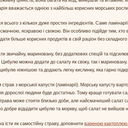
живну цінність, вона багата на йод, мінерали та вітаміни, 
інарія вважається однією з найбільш корисних морських росл
ся всього з кількох дуже простих інгредієнтів. Саме ламіна
смачною, яскравою і свіжою. Він особливо підійде тим, хто 
дати більше корисних продуктів в свій раціон без складного
ти звичайну, мариновану, без додаткових спецій та підсилю
Цибулю можна додати до салату як свіжу, так і мариновану
 цибулю ніжнішою та додають легку кислинку, яка гарно підк
трав з морської капусти (ламінарії). Морську капусту варто ї
 для дорослої людини буде достатньо. Тому краще готувати с
трава може стояти близько доби, але найсмачніший салат с
о добре відцідити цибулю та моркву, щоб салат не вийшов 
а їсти як самостійну страву, доповнити
вареною картоплею