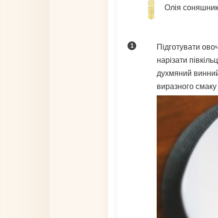
Олія соняшни
Підготувати овоч
нарізати півкіль
духмяний винний
виразного смаку 