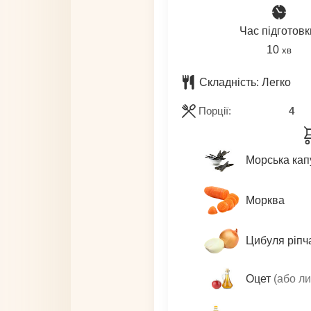
Час підготовк
хвили
10
хв
Складність:
Легко
Порції:
4
Морська кап
Морква
Цибуля ріпч
Оцет
(або ли