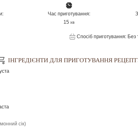
и:
Час приготування:
З
н
хвилин
15
хв
Спосіб приготування:
Без 
ІНГРЕДІЄНТИ ДЛЯ ПРИГОТУВАННЯ РЕЦЕПТ
уста
аста
монний сік)