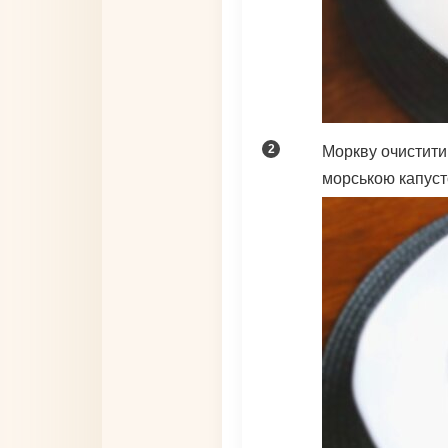
Моркву очистити 
морською капуст