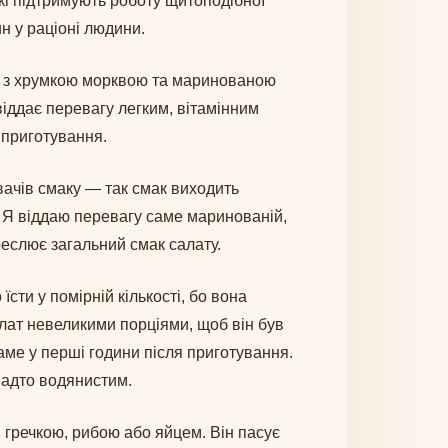
які підтримують роботу щитоподібної
ин у раціоні людини.
рії з хрумкою морквою та маринованою
віддає перевагу легким, вітамінним
 приготування.
вачів смаку — так смак виходить
. Я віддаю перевагу саме маринованій,
реслює загальний смак салату.
сти у помірній кількості, бо вона
алат невеликими порціями, щоб він був
аме у перші години після приготування.
надто водянистим.
, гречкою, рибою або яйцем. Він пасує