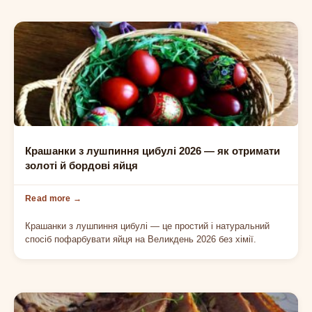
НА ВЕЛИКДЕНЬ
Крашанки з лушпиння цибулі 2026 — як отримати
золоті й бордові яйця
Крашанки з лушпиння цибулі — це простий і натуральний
спосіб пофарбувати яйця на Великдень 2026 без хімії.