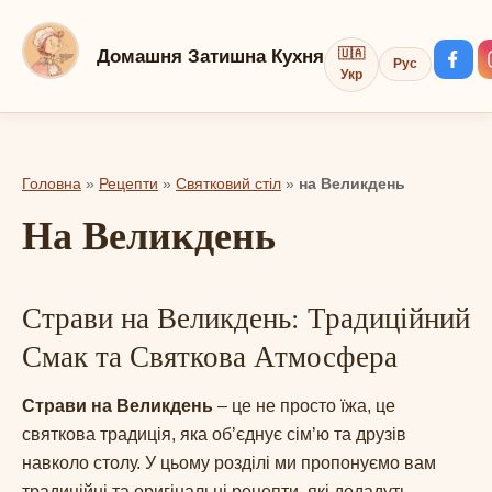
Перейти
до
Домашня Затишна Кухня
🇺🇦
Рус
вмісту
Укр
Головна
»
Рецепти
»
Святковий стіл
»
на Великдень
на Великдень
Страви на Великдень: Традиційний
Смак та Святкова Атмосфера
Страви на Великдень
– це не просто їжа, це
святкова традиція, яка об’єднує сім’ю та друзів
навколо столу. У цьому розділі ми пропонуємо вам
традиційні та оригінальні рецепти, які додадуть