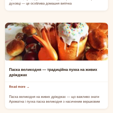
духовці — це особлива домашня випічка
НА ВЕЛИКДЕНЬ
Паска великодня — традиційна пухка на живих
дріжджах
Паска великодня на живих дріжджах — що важливо знати
Ароматна і пухка паска великодня з насиченим вершковим