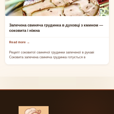
РЕЦЕПТИ ЗІ СВИНИНИ
Запечена свиняча грудинка в духовці з кмином —
соковита і ніжна
Рецепт соковитої свинячої грудинки запеченої в рукаві
Соковита запечена свиняча грудинка готується в