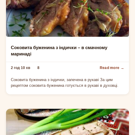
З ІНДИЧКИ
Соковита буженина з індички – в смачному
маринаді
2 год 10 хв
8
Соковита буженина з індички, запечена в рукаві За цим
рецептом соковита буженина готується в рукаві в духовці.