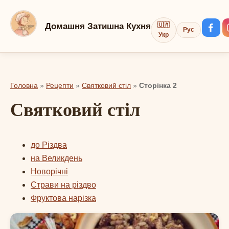
Перейти
до
Домашня Затишна Кухня
🇺🇦
Рус
вмісту
Укр
Головна
»
Рецепти
»
Святковий стіл
»
Сторінка 2
Святковий стіл
до Різдва
на Великдень
Новорічні
Страви на різдво
Фруктова нарізка