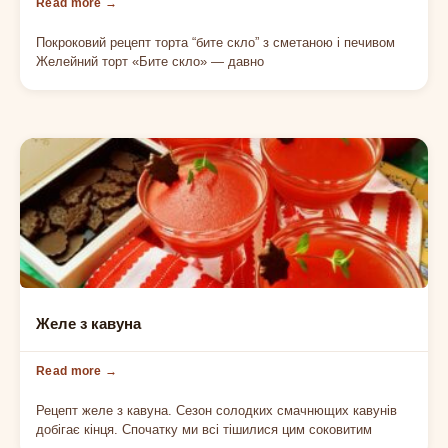
Покроковий рецепт торта “бите скло” з сметаною і печивом
Желейний торт «Бите скло» — давно
ЖЕЛЕ
Желе з кавуна
Рецепт желе з кавуна. Сезон солодких смачнющих кавунів
добігає кінця. Спочатку ми всі тішилися цим соковитим