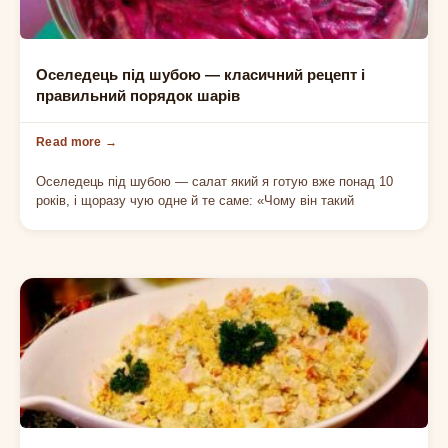
СВЯТКОВИЙ САЛАТ
Оселедець під шубою — класичний рецепт і
правильний порядок шарів
Оселедець під шубою — салат який я готую вже понад 10
років, і щоразу чую одне й те саме: «Чому він такий