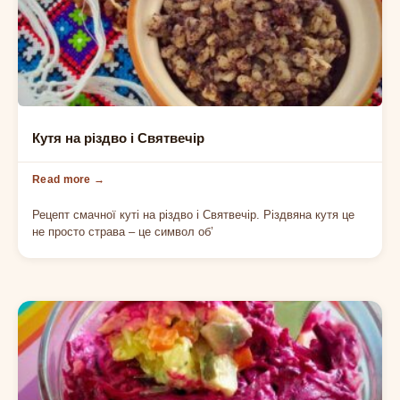
СТРАВИ НА РІЗДВО
Кутя на різдво і Святвечір
Рецепт смачної куті на різдво і Святвечір. Різдвяна кутя це
не просто страва – це символ об’