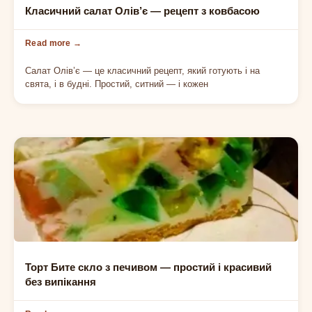
СВЯТКОВИЙ САЛАТ
Класичний салат Олів’є — рецепт з ковбасою
Салат Олів’є — це класичний рецепт, який готують і на
свята, і в будні. Простий, ситний — і кожен
ДЕСЕРТИ БЕЗ ВИПІКАННЯ
Торт Бите скло з печивом — простий і красивий
без випікання