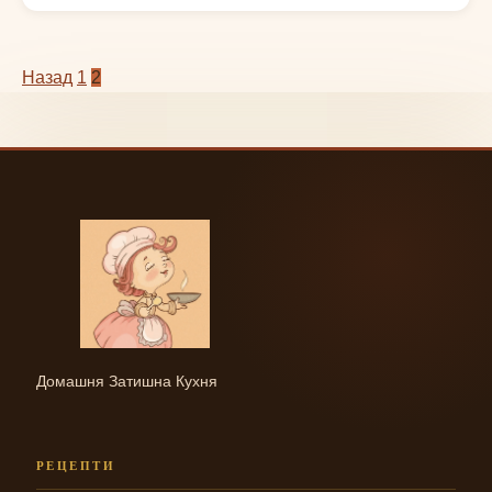
Пагінація
Назад
1
2
записів
Домашня Затишна Кухня
РЕЦЕПТИ