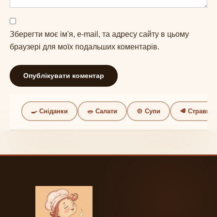
Зберегти моє ім'я, e-mail, та адресу сайту в цьому
браузері для моїх подальших коментарів.
🍳 Сніданки
🥗 Салати
🍲 Супи
🥩 Страви