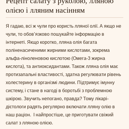
Рецепт салату з руколою, лляною
олією і лляним насінням
Я гадаю, всі ж чули про користь лляної олії. А якщо не
чули, то обовʼязково пошукайте інформацію в
інтернеті. Якщо коротко, лляна олія багата
поліненасиченими жирними кислотами, зокрема
альфа-ліноленовою кислотою (Омега-3 жирна
кислота), та антиоксидантами. Також лляна олія має
протизапальні властивості, здатна регулювати рівень
холестерину в організмі людини. Підтримує імунну
систему, і стане в нагоді в боротьбі з проблемною
шкірою. Звучить непогано, правда? Тому лікарі-
дієтологи радять регулярно включати лляну олію в
наш раціон. І найпростіше, це приготувати свіжий
салат з лляною олією.