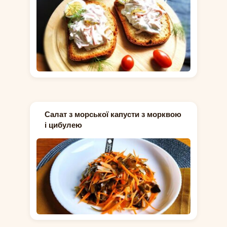
Салат з морської капусти з морквою
і цибулею