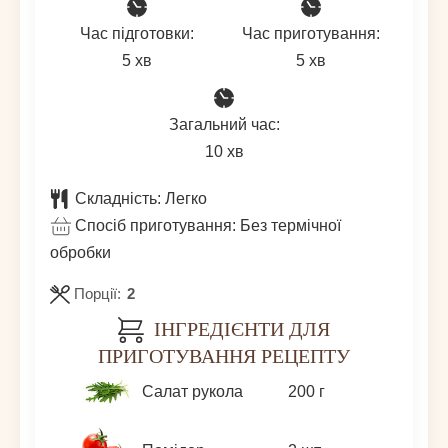
Час підготовки:
Час приготування:
хвилин
хвилин
5
хв
5
хв
Загальний час:
хвилин
10
хв
Складність:
Легко
Спосіб приготування:
Без термічної
обробки
Порції:
2
ІНГРЕДІЄНТИ ДЛЯ
ПРИГОТУВАННЯ РЕЦЕПТУ
Салат рукола
200
г