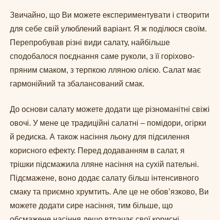
Звичайно, що Ви можете експериментувати і створити
для себе свій улюблений варіант. Я ж поділюся своїм.
Перепробував різні види салату, найбільше
сподобалося поєднання саме руколи, з її горіхово-
пряним смаком, з терпкою лляною олією. Салат має
гармонійний та збалансований смак.
До основи салату можете додати ще різноманітні свіжі
овочі. У мене це традиційні салатні – помідори, огірки
й редиска. А також насіння льону для підсилення
корисного ефекту. Перед додаванням в салат, я
трішки підсмажила лляне насіння на сухій пательні.
Підсмажене, воно додає салату більш інтенсивного
смаку та приємно хрумтить. Але це не обовʼязково, Ви
можете додати сире насіння, тим більше, що
обсмажене насіння дещо втрачає свої корисні