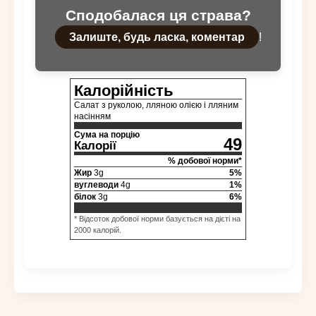
Сподобалася ця страва?
Залиште, будь ласка, коментар
!
Калорійність
Салат з руколою, лляною олією і лляним
насінням
Сума на порцію
49
Калорії
% добової норми*
Жир
3
g
5
%
вуглеводи
4
g
1
%
білок
3
g
6
%
* Відсоток добової норми базується на дієті на
2000 калорій.