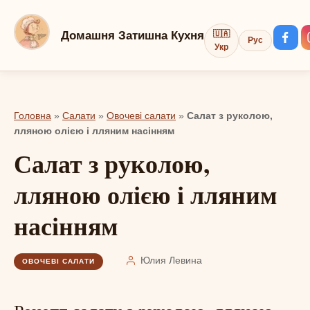
Перейти
до
Домашня Затишна Кухня
🇺🇦
Рус
вмісту
Укр
Головна
»
Салати
»
Овочеві салати
»
Салат з руколою,
лляною олією і лляним насінням
Салат з руколою,
лляною олією і лляним
насінням
Юлия Левина
ОВОЧЕВІ САЛАТИ