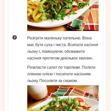
Розігріти маленьку пательню. Вона
має бути суха і чиста. Всипати насіння
льону і, помішуючи, обсмажити
насіння протягом декількох хвилин.
Розкласти салат по тарілкам. Полити
лляною олією і посипати насінням
льону. Посолити за смаком.