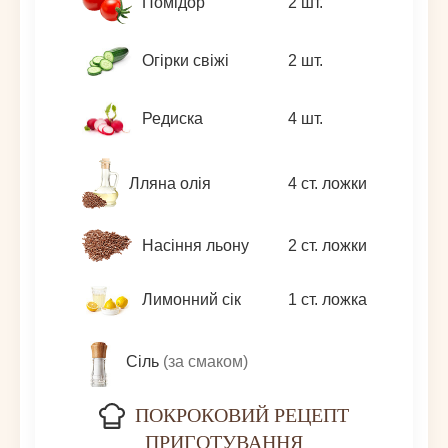
Помідор
2
шт.
Огірки свіжі
2
шт.
Редиска
4
шт.
Лляна олія
4
ст. ложки
Насіння льону
2
ст. ложки
Лимонний сік
1
ст. ложка
Сіль
(за смаком)
ПОКРОКОВИЙ РЕЦЕПТ
ПРИГОТУВАННЯ