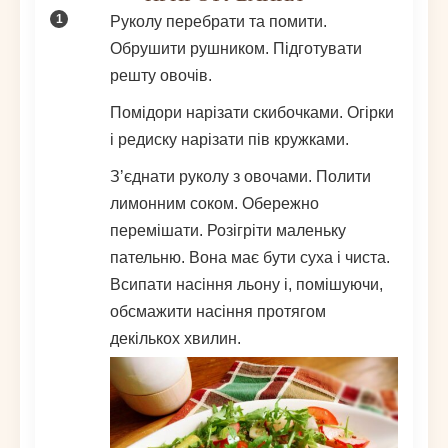
Руколу перебрати та помити.
Обрушити рушником. Підготувати
решту овочів.
Помідори нарізати скибочками. Огірки
і редиску нарізати пів кружками.
Зʼєднати руколу з овочами. Полити
лимонним соком. Обережно
перемішати. Розігріти маленьку
пательню. Вона має бути суха і чиста.
Всипати насіння льону і, помішуючи,
обсмажити насіння протягом
декількох хвилин.