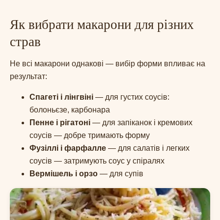
Як вибрати макарони для різних
страв
Не всі макарони однакові — вибір форми впливає на
результат:
Спагеті і лінгвіні
— для густих соусів:
болоньєзе, карбонара
Пенне і рігатоні
— для запіканок і кремових
соусів — добре тримають форму
Фузіллі і фарфалле
— для салатів і легких
соусів — затримують соус у спіралях
Вермішель і орзо
— для супів