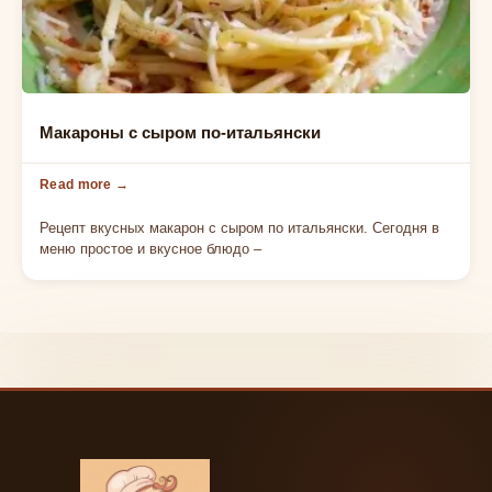
МАКАРОНИ ТА ПАСТА — РЕЦЕПТИ
Макароны с сыром по-итальянски
Рецепт вкусных макарон с сыром по итальянски. Сегодня в
меню простое и вкусное блюдо –