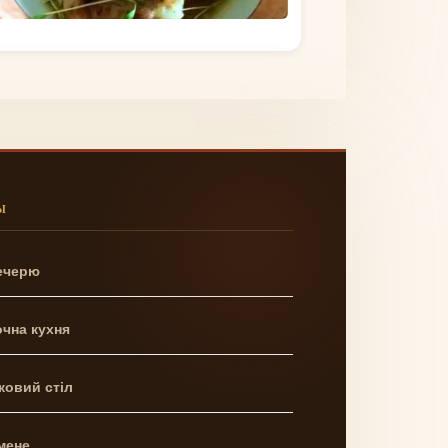
Ы
ечерю
чна кухня
ковий стіл
мене