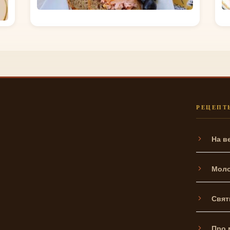
РЕЦЕПТ
На в
Моло
Свят
Про 