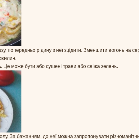
дзу, попередньо рідину з неї зцідити. Зменшити вогонь на се
хвилин.
ь. Це може бути або сушені трави або свіжа зелень.
толу. За бажанням, до неї можна запропонувати різноманітни