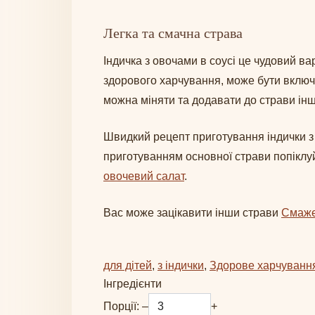
Легка та смачна страва
Індичка з овочами в соусі це чудовий в
здорового харчування, може бути включе
можна міняти та додавати до страви інші
Швидкий рецепт приготування індички з
приготуванням основної страви попіклуй
овочевий салат
.
Вас може зацікавити інши страви
Смажен
для дітей
, 
з індички
, 
Здорове харчуванн
Інгредієнти
Порції:
–
+