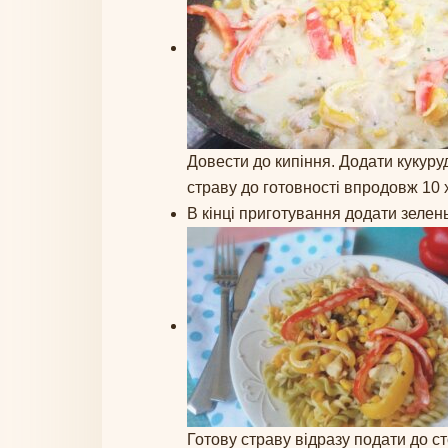
Довести до кипіння. Додати кукуру
страву до готовності впродовж 10 
В кінці приготування додати зелен
Готову страву відразу подати до с