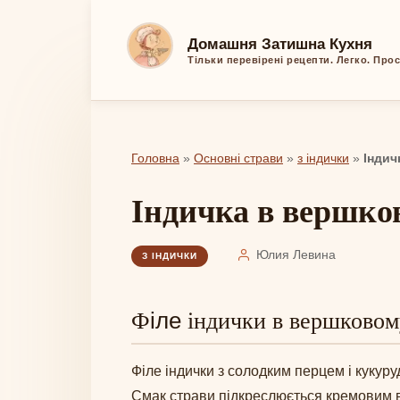
Перейти
до
Домашня Затишна Кухня
вмісту
Тільки перевірені рецепти. Легко. Про
Головна
»
Основні страви
»
з індички
»
Індич
Індичка в вершко
Юлия Левина
З ІНДИЧКИ
іле
Ф
індички в вершковому 
Ф
іле
індички з солодким перцем і кукур
Смак страви підкреслюється кремовим 