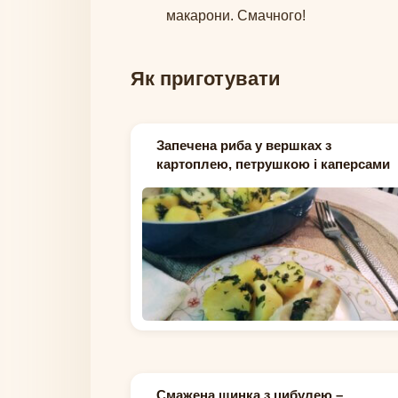
макарони. Смачного!
Як приготувати
Запечена риба у вершках з
картоплею, петрушкою і каперсами
Смажена шинка з цибулею –