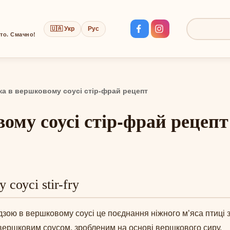
🇺🇦 Укр
Рус
Пошук:
сто. Смачно!
ка в вершковому соусі стір-фрай рецепт
вому соусі стір-фрай рецепт
соусі stir-fry
удзою в вершковому соусі це поєднання ніжного мʼяса птиці
вершковим соусом, зробленим на основі вершкового сиру.