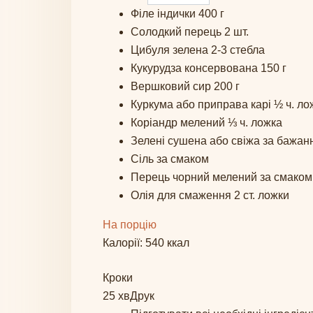
Філе індички
400
г
Солодкий перець
2
шт.
Цибуля зелена
2-3
стебла
Кукурудза консервована
150
г
Вершковий сир
200
г
Куркума або приправа карі
½
ч. ло
Коріандр мелений
⅓
ч. ложка
Зелені сушена або свіжа
за бажан
Сіль
за смаком
Перець чорний мелений
за смаком
Олія для смаження
2
ст. ложки
На порцію
Калорії:
540
ккал
Кроки
25 хв
Друк