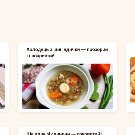
Холодець з шиї індички — прозорий
і наваристий
Шашлик зі свинини — соковитий і