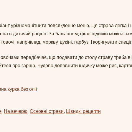
аріант урізноманітнити повсякденне меню. Ця страва легка і
на в дитячий раціон. За бажанням, філе індички можна замі
 овочі, наприклад, моркву, цукіні, гарбуз. І коригувати спец
 овочами передбачає, що подавати до столу страву треба ві
теся про гарнір. Чудово доповнити індичку може рис, картоп
а курка без олії
я
, 
На вечерю
, 
Основні страви
, 
Швидкі рецепти