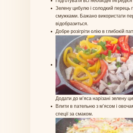
Підготувати всі необхідні інгредіє
Зелену цибулю і солодкий перець п
смужками. Бажано використати пере
відобразиться.
Добре розігріти олію в глибокій па
Додати до мʼяса нарізані зелену ц
Влити в пательню з мʼясом і овоча
спеції за смаком.