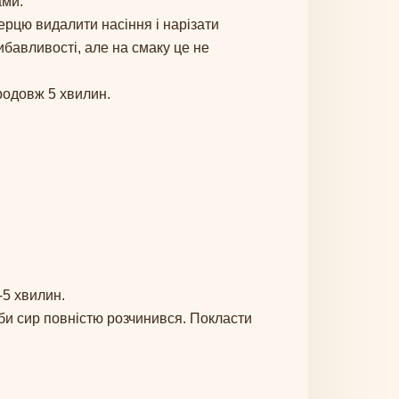
ами.
ерцю видалити насіння і нарізати
ибавливості, але на смаку це не
продовж 5 хвилин.
-5 хвилин.
би сир повністю розчинився. Покласти