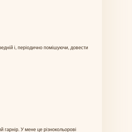
редній і, періодично помішуючи, довести
й гарнір. У мене це різнокольорові