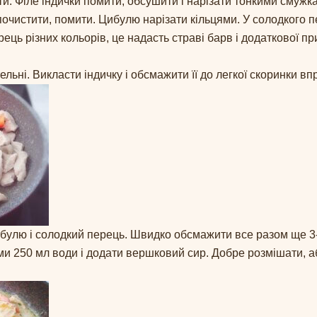
нти. Філе індички помити, обсушити і нарізати тонкими смужк
очистити, помити. Цибулю нарізати кільцями. У солодкого п
ць різних кольорів, це надасть страві барв і додаткової пр
тельні. Викласти індичку і обсмажити її до легкої скоринки в
ибулю і солодкий перець. Швидко обсмажити все разом ще 3
ми 250 мл води і додати вершковий сир. Добре розмішати, а