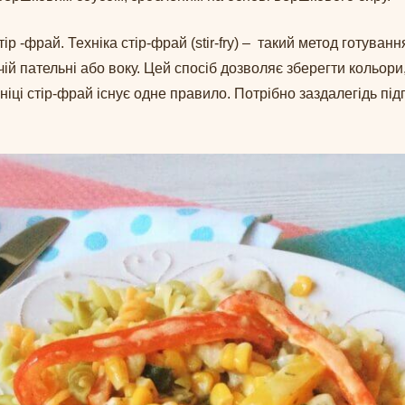
тір -фрай. Техніка стір-фрай (stir-fry) – такий метод готуван
ій пательні або воку. Цей спосіб дозволяє зберегти кольори
ніці стір-фрай існує одне правило. Потрібно заздалегідь підг