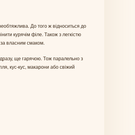
 необтяжлива. До того ж відноситься до
нити курячім філе. Також з легкістю
ії за власним смаком.
дразу, ще гарячою. Тож паралельно з
ля, кус-кус, макарони або свіжий