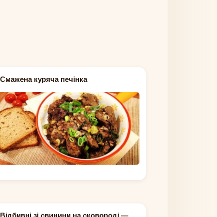
Смажена куряча печінка
Відбивні зі свинини на сковороді —