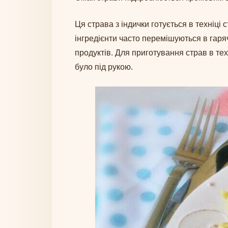
Ця страва з індички готується в техніці с
інгредієнти часто перемішуються в гаряч
продуктів. Для приготування страв в тех
було під рукою.