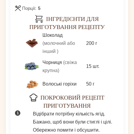
Порції:
5
ІНГРЕДІЄНТИ ДЛЯ
ПРИГОТУВАННЯ РЕЦЕПТУ
Шоколад
(молочний або
200
г
інший )
Чорниця
(свіжа
15
шт.
крупна)
Волоські горіхи
50
г
ПОКРОКОВИЙ РЕЦЕПТ
ПРИГОТУВАННЯ
Відібрати потрібну кількість ягід.
Бажано, щоб вони були стиглі і цілі.
Обережно помити і обсушити.