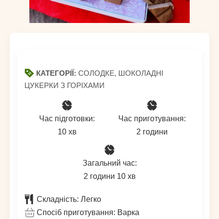
КАТЕГОРІЇ:
СОЛОДКЕ, ШОКОЛАДНІ
ЦУКЕРКИ З ГОРІХАМИ
Час підготовки:
Час приготування:
хвилин
години
10
хв
2
години
Загальний час:
години
хвилин
2
години
10
хв
Складність:
Легко
Спосіб приготування:
Варка