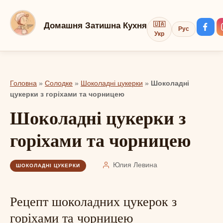
Перейти
до
Домашня Затишна Кухня
🇺🇦
Рус
вмісту
Укр
Головна
»
Солодке
»
Шоколадні цукерки
»
Шоколадні
цукерки з горіхами та чорницею
Шоколадні цукерки з
горіхами та чорницею
Юлия Левина
ШОКОЛАДНІ ЦУКЕРКИ
Рецепт шоколадних цукерок з
горіхами та чорницею