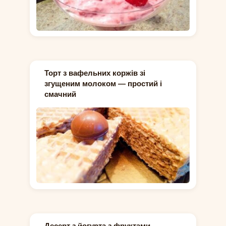
Торт з вафельних коржів зі
згущеним молоком — простий і
смачний
Десерт з йогурта з фруктами