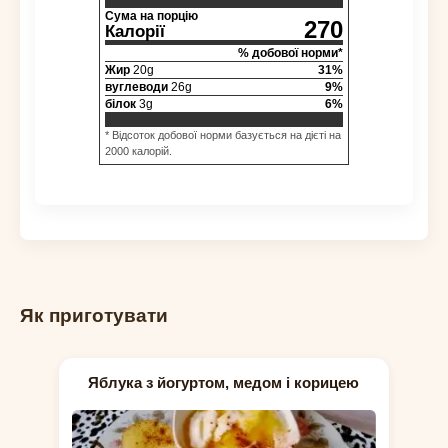
Сума на порцію
270
Калорії
% добової норми*
Жир
20
g
31
%
вуглеводи
26
g
9
%
білок
3
g
6
%
* Відсоток добової норми базується на дієті на
2000 калорій.
Як приготувати
Яблука з йогуртом, медом і корицею