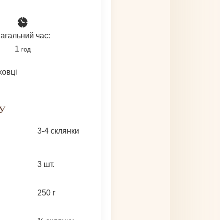
агальний час:
година
1
год
ховці
У
3-4
склянки
3
шт.
250
г