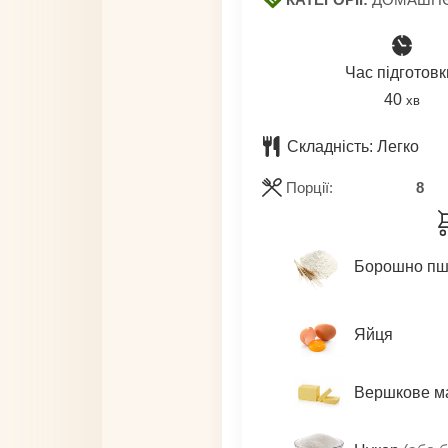
Час підготовк
хвили
40
хв
Складність:
Легко
Порції:
8
Борошно пш
Яйця
Вершкове м