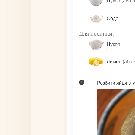
Цукор
(або 
Сода
Для посипки:
Цукор
Лимон
(або 
Розбити яйця в м