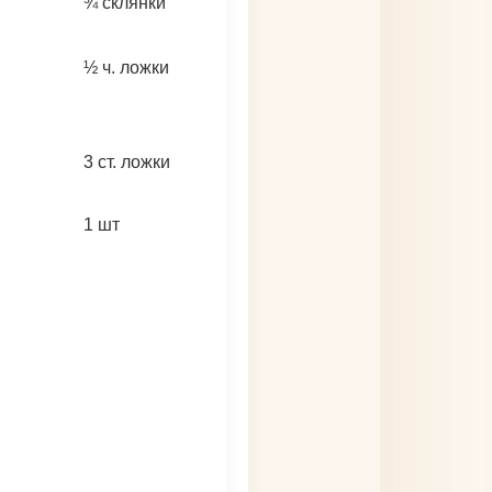
¾
склянки
½
ч. ложки
3
ст. ложки
1
шт