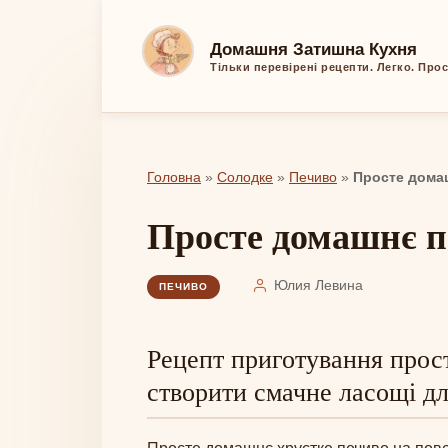
Перейти
до
Домашня Затишна Кухня
вмісту
Тільки перевірені рецепти. Легко. Про
Головна
»
Солодке
»
Печиво
»
Просте дома
Просте домашнє 
Юлия Левина
ПЕЧИВО
Рецепт приготування прост
створити смачне ласощі дл