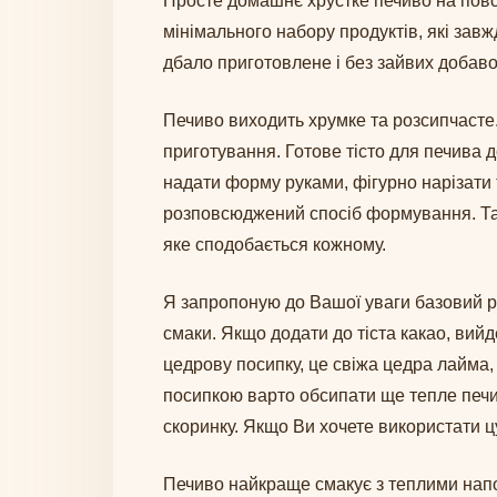
Просте домашнє хрустке печиво на повс
мінімального набору продуктів, які за
дбало приготовлене і без зайвих добав
Печиво виходить хрумке та розсипчасте.
приготування. Готове тісто для печива 
надати форму руками, фігурно нарізати т
розповсюджений спосіб формування. Та 
яке сподобається кожному.
Я запропоную до Вашої уваги базовий ре
смаки. Якщо додати до тіста какао, вий
цедрову посипку, це свіжа цедра лайма,
посипкою варто обсипати ще тепле печив
скоринку. Якщо Ви хочете використати ц
Печиво найкраще смакує з теплими нап