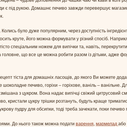
якдень – чудове доповнення до чашки чаю чи кави в колі ро
вжди є під рукою. Домашнє печиво завжди перевершує магази
ок.
 Колись було дуже популярним, через доступність інгредієн
досить круте, його можна формувати у різний спосіб. Наприк
істо спеціальним ножем для випічки та, навіть, перекрутити
головне, що все це можна робити разом із дітьми, адже фо
цепт тіста для домашніх ласощів, до якого Ви можете додат
де шоколадне печиво, горіхи – горіхове, ваніль – ванільне.
 змішана з цукром. Вона надає випічці свіжий цитрусовий см
о, кристали цукру трішки розтануть, будуть краще триматис
укрову пудру для обсипки, тоді треба зачекати, поки печиво
оями. До нього також можна подати
варення
,
мармелад
або