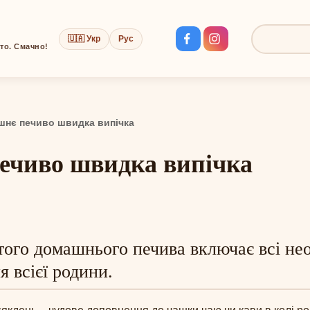
🇺🇦 Укр
Рус
Пошук:
сто. Смачно!
шнє печиво швидка випічка
печиво швидка випічка
ого домашнього печива включає всі нео
я всієї родини.