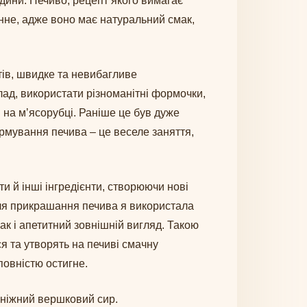
дини. Печиво, рецепт якого вимагає
нне, адже воно має натуральний смак,
тів, швидке та невибагливе
лад, використати різноманітні формочки,
 на мʼясорубці. Раніше це був дуже
рмування печива – це веселе заняття,
и й інші інгредієнти, створюючи нові
 Для прикрашання печива я використала
ак і апетитний зовнішній вигляд. Такою
я та утворять на печиві смачну
 повністю остигне.
 ніжний вершковий сир.