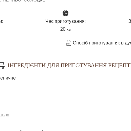
и:
Час приготування:
З
н
хвилин
20
хв
Спосіб приготування:
в ду
ІНГРЕДІЄНТИ ДЛЯ ПРИГОТУВАННЯ РЕЦЕПТ
еничне
асло